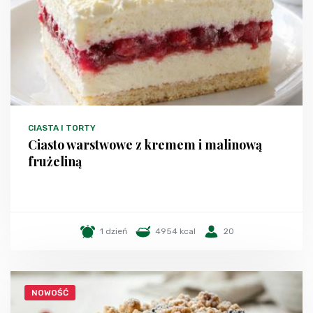
CIASTA I TORTY
Ciasto warstwowe z kremem i malinową
frużeliną
1 dzień
4954 kcal
20
NOWOŚĆ