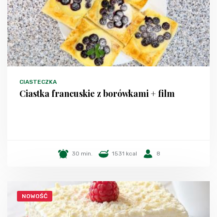
CIASTECZKA
Ciastka francuskie z borówkami + film
30 min.
1531 kcal
8
NOWOŚĆ