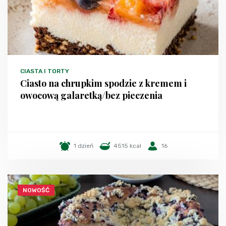
CIASTA I TORTY
Ciasto na chrupkim spodzie z kremem i
owocową galaretką/bez pieczenia
1 dzień
4515 kcal
16
NOWOŚĆ