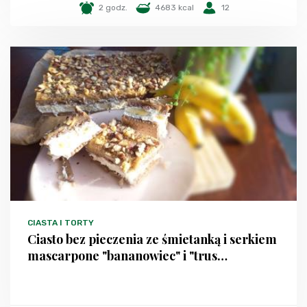
2 godz.
4683 kcal
12
CIASTA I TORTY
Ciasto bez pieczenia ze śmietanką i serkiem
mascarpone "bananowiec" i "trus…