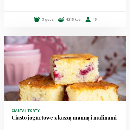
3 godz.
4215 kcal
15
CIASTA I TORTY
Ciasto jogurtowe z kaszą manną i malinami