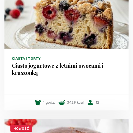
CIASTA I TORTY
Ciasto jogurtowe z letnimi owocami i
kruszonką
1 godz.
3429 kcal
12
NOWOŚĆ