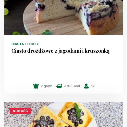
CIASTA I TORTY
Ciasto drożdżowe z jagodami i kruszonką
2 godz.
3705 kcal
12
NOWOŚĆ