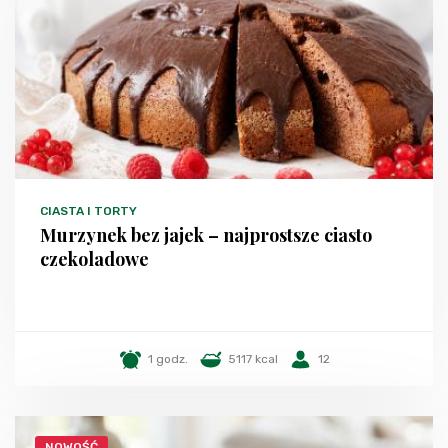
CIASTA I TORTY
Murzynek bez jajek – najprostsze ciasto
czekoladowe
1 godz.
5117 kcal
12
NOWOŚĆ