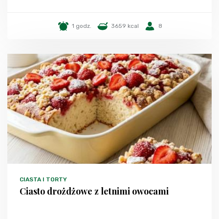
1 godz.
3659 kcal
8
CIASTA I TORTY
Ciasto drożdżowe z letnimi owocami