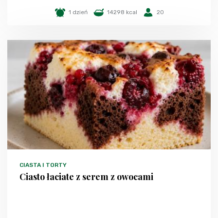
1 dzień
14298 kcal
20
CIASTA I TORTY
Ciasto łaciate z serem z owocami