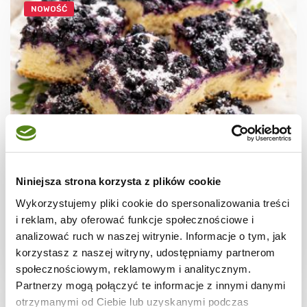
NOWOŚĆ
CIASTA I TORTY
Ciasto drożdżowe z jagodami i serem –
Niniejsza strona korzysta z plików cookie
miękkie i puszyste
Wykorzystujemy pliki cookie do spersonalizowania treści
i reklam, aby oferować funkcje społecznościowe i
analizować ruch w naszej witrynie. Informacje o tym, jak
korzystasz z naszej witryny, udostępniamy partnerom
2 godz.
4897 kcal
24
społecznościowym, reklamowym i analitycznym.
Partnerzy mogą połączyć te informacje z innymi danymi
otrzymanymi od Ciebie lub uzyskanymi podczas