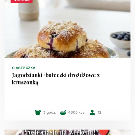
CIASTECZKA
Jagodzianki /bułeczki drożdżowe z
kruszonką
3 godz.
4800 kcal
12