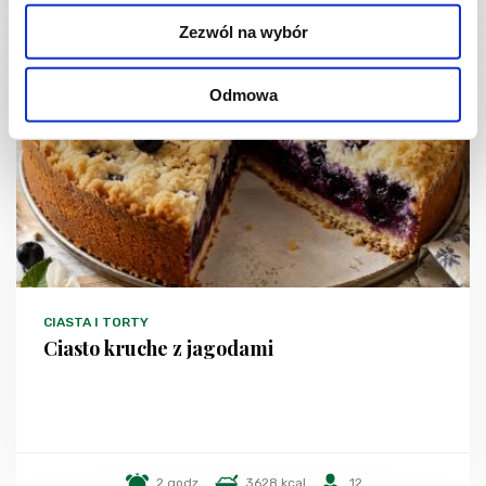
Zezwól na wybór
Odmowa
CIASTA I TORTY
Ciasto kruche z jagodami
2 godz.
3628 kcal
12