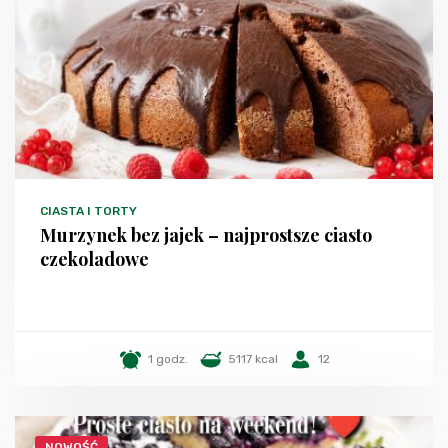
CIASTA I TORTY
Murzynek bez jajek – najprostsze ciasto
czekoladowe
1 godz.
5117 kcal
12
NOWOŚĆ