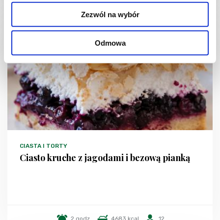
Zezwól na wybór
Odmowa
CIASTA I TORTY
Ciasto kruche z jagodami i bezową pianką
2 godz.
4683 kcal
12