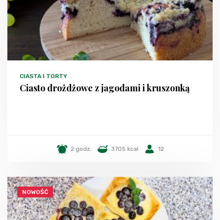
CIASTA I TORTY
Ciasto drożdżowe z jagodami i kruszonką
2 godz.
3705 kcal
12
NOWOŚĆ