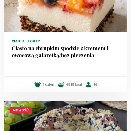
CIASTA I TORTY
Ciasto na chrupkim spodzie z kremem i
owocową galaretką/bez pieczenia
1 dzień
4515 kcal
16
NOWOŚĆ