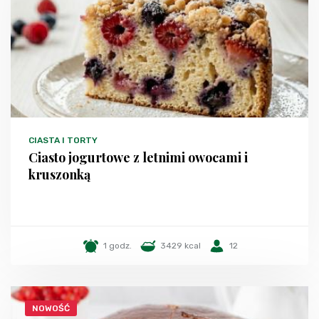
CIASTA I TORTY
Ciasto jogurtowe z letnimi owocami i
kruszonką
1 godz.
3429 kcal
12
NOWOŚĆ