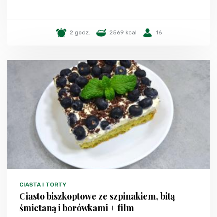
2 godz.
2569 kcal
16
CIASTA I TORTY
Ciasto biszkoptowe ze szpinakiem, bitą
śmietaną i borówkami + film