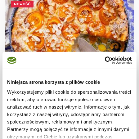
NOWOŚĆ
TARTY
Tarta z ciasta filo z morelami i ricottą
Niniejsza strona korzysta z plików cookie
Wykorzystujemy pliki cookie do spersonalizowania treści
i reklam, aby oferować funkcje społecznościowe i
analizować ruch w naszej witrynie. Informacje o tym, jak
korzystasz z naszej witryny, udostępniamy partnerom
1 godz.
3440 kcal
8
społecznościowym, reklamowym i analitycznym.
Partnerzy mogą połączyć te informacje z innymi danymi
otrzymanymi od Ciebie lub uzyskanymi podczas