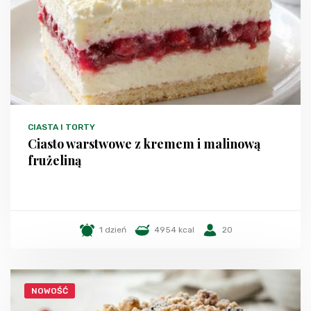
CIASTA I TORTY
Ciasto warstwowe z kremem i malinową
frużeliną
1 dzień
4954 kcal
20
NOWOŚĆ