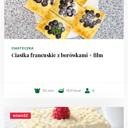
CIASTECZKA
Ciastka francuskie z borówkami + film
30 min.
1531 kcal
8
NOWOŚĆ