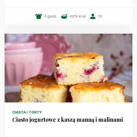
3 godz.
4215 kcal
15
CIASTA I TORTY
Ciasto jogurtowe z kaszą manną i malinami