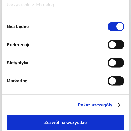
korzystania z ich usług.
NOWOŚĆ
Wybór
Niezbędne
zgody
Preferencje
Statystyka
Marketing
CIASTA I TORTY
Ciasto kruche z jagodami
Pokaż szczegóły
Zezwól na wszystkie
2 godz.
3628 kcal
12