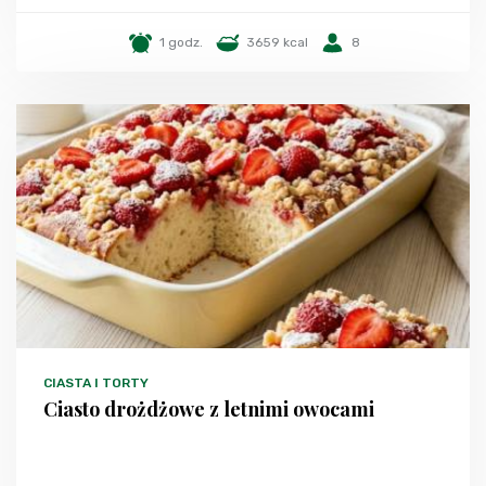
1 godz.
3659 kcal
8
CIASTA I TORTY
Ciasto drożdżowe z letnimi owocami