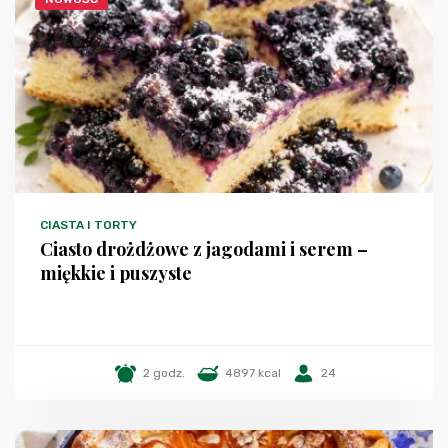
CIASTA I TORTY
Ciasto drożdżowe z jagodami i serem –
miękkie i puszyste
2 godz.
4897 kcal
24