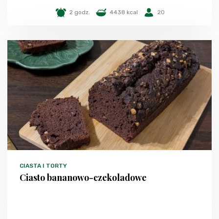
2 godz.
4438 kcal
20
CIASTA I TORTY
Ciasto bananowo-czekoladowe