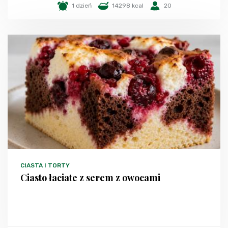
1 dzień
14298 kcal
20
CIASTA I TORTY
Ciasto łaciate z serem z owocami