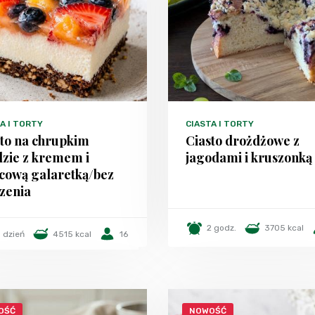
A I TORTY
CIASTA I TORTY
sto na chrupkim
Ciasto drożdżowe z
dzie z kremem i
jagodami i kruszonką
cową galaretką/bez
zenia
2 godz.
3705 kcal
1 dzień
4515 kcal
16
OŚĆ
NOWOŚĆ