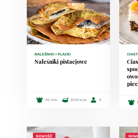
NALEŚNIKI I PLACKI
CIAST
Naleśniki pistacjowe
Cia
spo
owo
piec
30 min.
2216 kcal
4
NOWOŚĆ
NOW