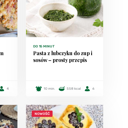
DO 15 MINUT
em
Pasta z lubczyku do zup i
sosów – prosty przepis
4
10 min.
558 kcal
6
NOWOŚĆ