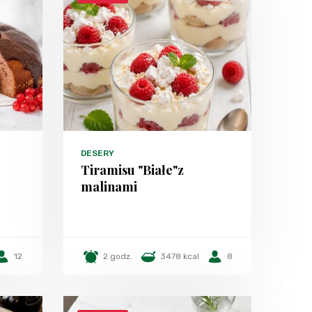
DESERY
Tiramisu "Białe"z
malinami
12
2 godz.
3478 kcal
8