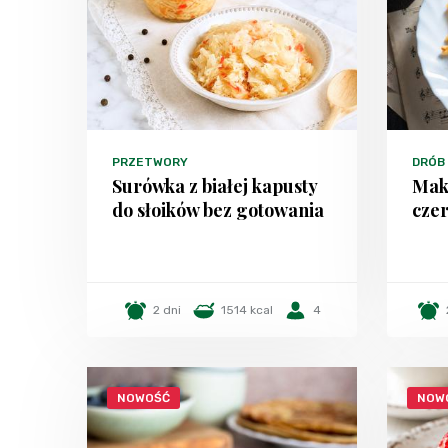
PRZETWORY
DRÓB
Surówka z białej kapusty
Mak
do słoików bez gotowania
czer
2 dni
1514 kcal
4
NOWOŚĆ
NOW