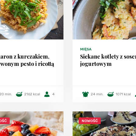
MIĘSA
aron z kurczakiem,
Siekane kotlety z sos
wonym pesto i ricottą
jogurtowym
20 min.
2162 kcal
4
24 min.
1071 kcal
OŚĆ
NOWOŚĆ