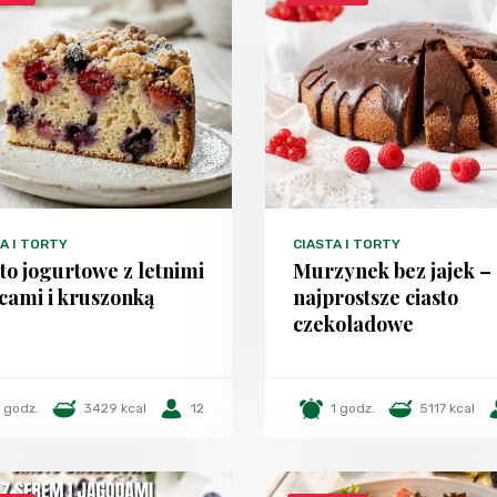
A I TORTY
CIASTA I TORTY
to jogurtowe z letnimi
Murzynek bez jajek –
cami i kruszonką
najprostsze ciasto
czekoladowe
1 godz.
3429 kcal
12
1 godz.
5117 kcal