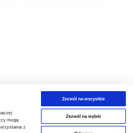
Zezwól na wszystkie
egorie
naszej
Zezwól na wybór
takt
erzy mogą
orzystania z
oguj się