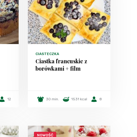
CIASTECZKA
Ciastka francuskie z
borówkami + film
12
30 min.
1531 kcal
8
NOWOŚĆ