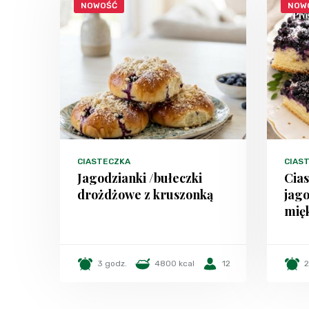
NOWOŚĆ
NOW
CIASTECZKA
CIAST
Jagodzianki /bułeczki
Cias
drożdżowe z kruszonką
jago
mięk
3 godz.
4800 kcal
12
2