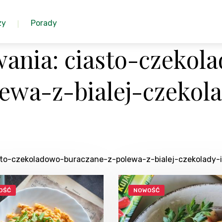
zy
Porady
ania: ciasto-czekol
ewa-z-bialej-czekola
asto-czekoladowo-buraczane-z-polewa-z-bialej-czekolady-
OŚĆ
NOWOŚĆ