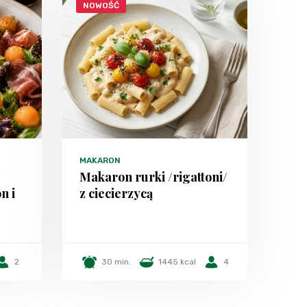
NOWOŚĆ
MAKARON
z
Makaron rurki /rigattoni/
n i
z ciecierzycą
2
30 min.
1445 kcal
4