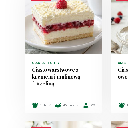
CIASTA I TORTY
CIAST
Ciasto warstwowe z
Cias
kremem i malinową
owo
frużeliną
1 dzień
4954 kcal
20