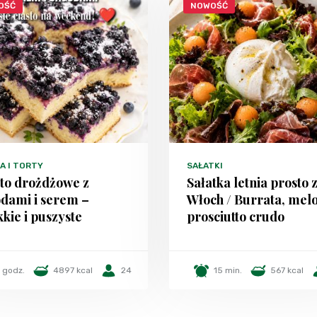
OŚĆ
NOWOŚĆ
A I TORTY
SAŁATKI
to drożdżowe z
Sałatka letnia prosto 
dami i serem –
Włoch / Burrata, melo
kie i puszyste
prosciutto crudo
 godz.
4897 kcal
24
15 min.
567 kcal