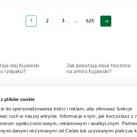
1
2
3
...
625
aje olej Kujawski
Jak powstają oleje tłoczone
go rzepaku?
na zimno Kujawski?
 z plików cookie
ie do spersonalizowania treści i reklam, aby oferować funkcje
Mapa serwisu
Kat
wać ruch w naszej witrynie. Informacje o tym, jak korzystasz z 
Kanały RSS
Kon
rtnerom społecznościowym, reklamowym i analitycznym. Partn
innymi danymi otrzymanymi od Ciebie lub uzyskanymi podczas k
Porady
Zal