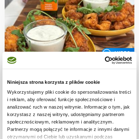
WIDEO
MENU MALUCHA
Stripsy z kurczaka z ziołowym sosem
Niniejsza strona korzysta z plików cookie
Wykorzystujemy pliki cookie do spersonalizowania treści
i reklam, aby oferować funkcje społecznościowe i
analizować ruch w naszej witrynie. Informacje o tym, jak
korzystasz z naszej witryny, udostępniamy partnerom
1 godz.
3306 kcal
4
społecznościowym, reklamowym i analitycznym.
Partnerzy mogą połączyć te informacje z innymi danymi
otrzymanymi od Ciebie lub uzyskanymi podczas