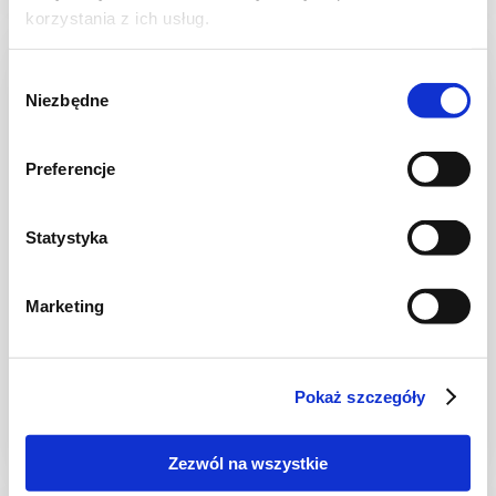
korzystania z ich usług.
Wybór
Niezbędne
zgody
Preferencje
Statystyka
Marketing
DRÓB
Makaron z kurczakiem, pesto i
karmelizowanymi pomidorkami
Pokaż szczegóły
Zezwól na wszystkie
30 min.
2335 kcal
4