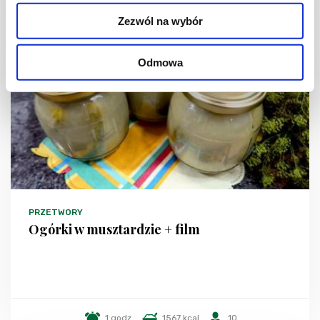
Zezwól na wybór
Odmowa
PRZETWORY
Ogórki w musztardzie + film
1 godz.
1567 kcal
10