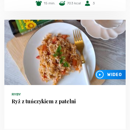
15 min.
703 kcal
3
WIDEO
RYBY
Ryż z tuńczykiem z patelni