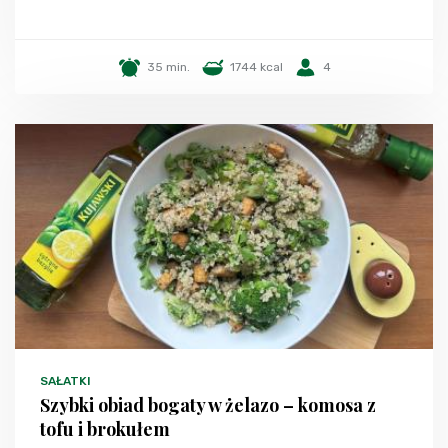
35 min.
1744 kcal
4
SAŁATKI
Szybki obiad bogaty w żelazo – komosa z
tofu i brokułem