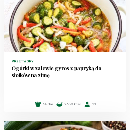
PRZETWORY
Ogórki w zalewie gyros z papryką do
słoików na zimę
14 dni
2639 kcal
10