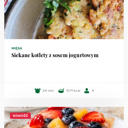
MIĘSA
Siekane kotlety z sosem jogurtowym
24 min.
1071 kcal
4
NOWOŚĆ