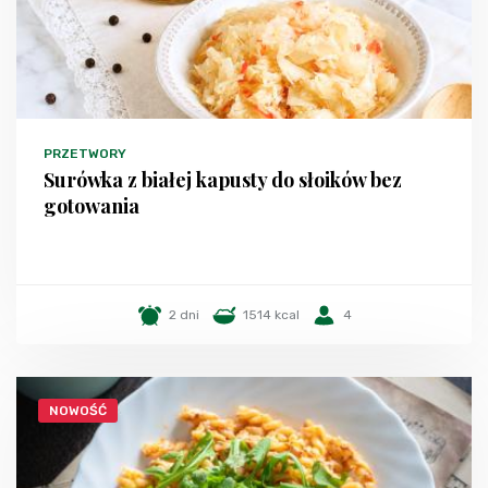
PRZETWORY
Surówka z białej kapusty do słoików bez
gotowania
2 dni
1514 kcal
4
NOWOŚĆ