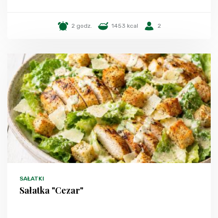
2 godz.
1453 kcal
2
SAŁATKI
Sałatka "Cezar"