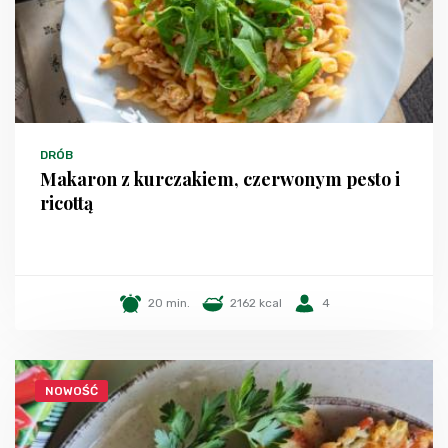
DRÓB
Makaron z kurczakiem, czerwonym pesto i
ricottą
20 min.
2162 kcal
4
NOWOŚĆ