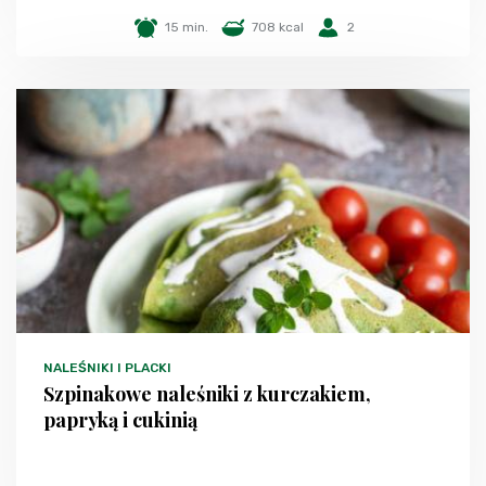
15 min.
708 kcal
2
NALEŚNIKI I PLACKI
Szpinakowe naleśniki z kurczakiem,
papryką i cukinią