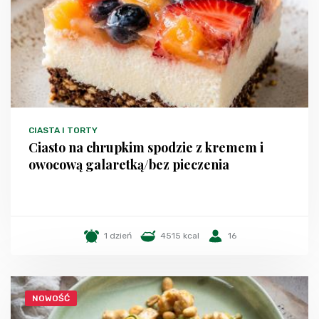
CIASTA I TORTY
Ciasto na chrupkim spodzie z kremem i
owocową galaretką/bez pieczenia
1 dzień
4515 kcal
16
NOWOŚĆ