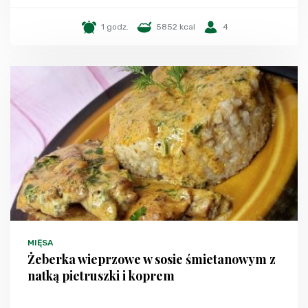
1 godz.
5852 kcal
4
MIĘSA
Żeberka wieprzowe w sosie śmietanowym z
natką pietruszki i koprem