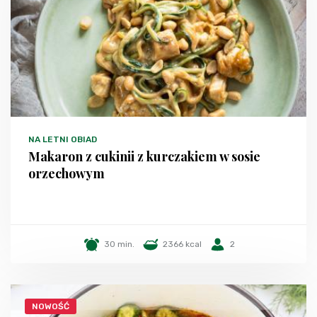
NA LETNI OBIAD
Makaron z cukinii z kurczakiem w sosie
orzechowym
30 min.
2366 kcal
2
NOWOŚĆ