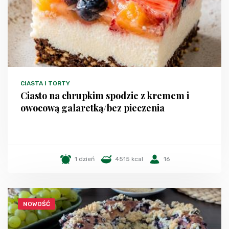
CIASTA I TORTY
Ciasto na chrupkim spodzie z kremem i
owocową galaretką/bez pieczenia
1 dzień
4515 kcal
16
NOWOŚĆ