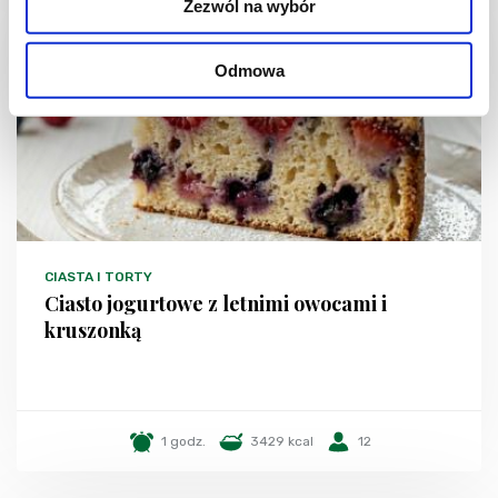
Zezwól na wybór
NOWOŚĆ
Odmowa
CIASTA I TORTY
Ciasto jogurtowe z letnimi owocami i
kruszonką
1 godz.
3429 kcal
12