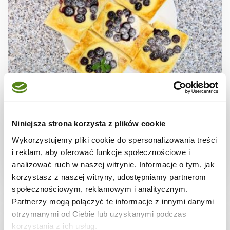
CIASTECZKA
Ciastka francuskie z borówkami + film
Niniejsza strona korzysta z plików cookie
Wykorzystujemy pliki cookie do spersonalizowania treści
i reklam, aby oferować funkcje społecznościowe i
analizować ruch w naszej witrynie. Informacje o tym, jak
30 min.
1531 kcal
8
korzystasz z naszej witryny, udostępniamy partnerom
społecznościowym, reklamowym i analitycznym.
Partnerzy mogą połączyć te informacje z innymi danymi
otrzymanymi od Ciebie lub uzyskanymi podczas
korzystania z ich usług.