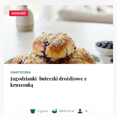
NOWOŚĆ
CIASTECZKA
Jagodzianki /bułeczki drożdżowe z
kruszonką
3 godz.
4800 kcal
12