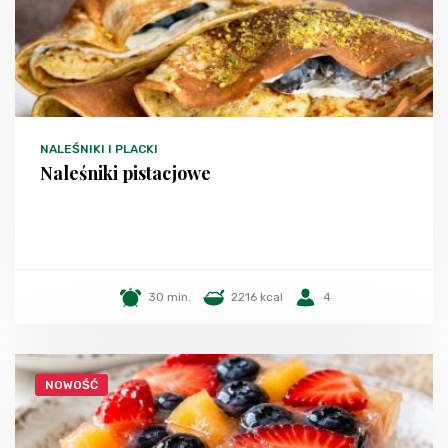
NALEŚNIKI I PLACKI
Naleśniki pistacjowe
30 min.
2216 kcal
4
NOWOŚĆ