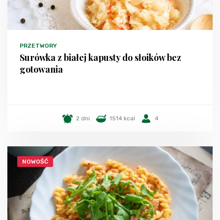
PRZETWORY
Surówka z białej kapusty do słoików bez
gotowania
2 dni
1514 kcal
4
NOWOŚĆ