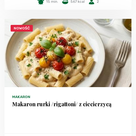
15 min.
567 kcal
2
NOWOŚĆ
MAKARON
Makaron rurki /rigattoni/ z ciecierzycą