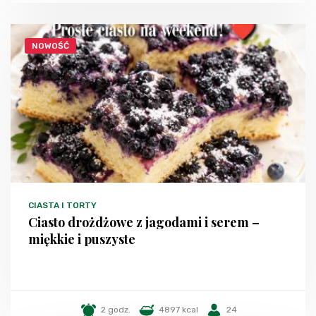
NOWOŚĆ
CIASTA I TORTY
Ciasto drożdżowe z jagodami i serem –
miękkie i puszyste
2 godz.
4897 kcal
24