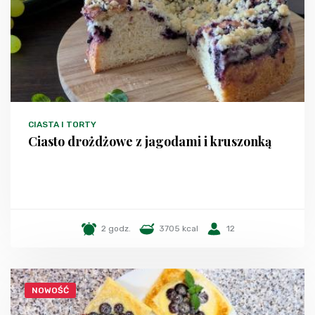
CIASTA I TORTY
Ciasto drożdżowe z jagodami i kruszonką
2 godz.
3705 kcal
12
NOWOŚĆ