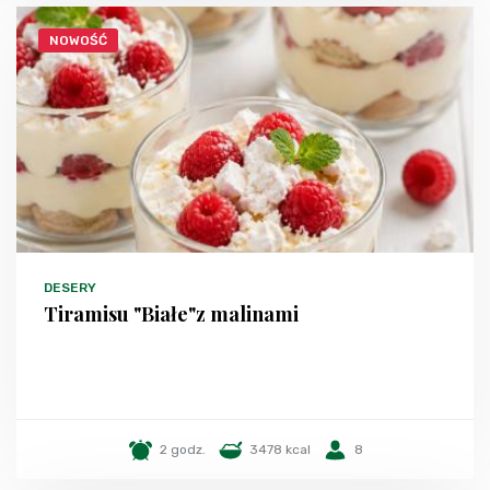
NOWOŚĆ
DESERY
Tiramisu "Białe"z malinami
2 godz.
3478 kcal
8