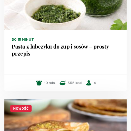
DO 15 MINUT
Pasta z lubczyku do zup i sosów – prosty
przepis
10 min.
558 kcal
6
NOWOŚĆ