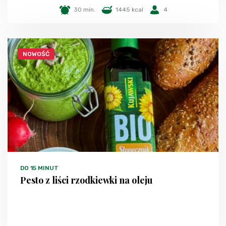
30 min.
1445 kcal
4
NOWOŚĆ
DO 15 MINUT
Pesto z liści rzodkiewki na oleju