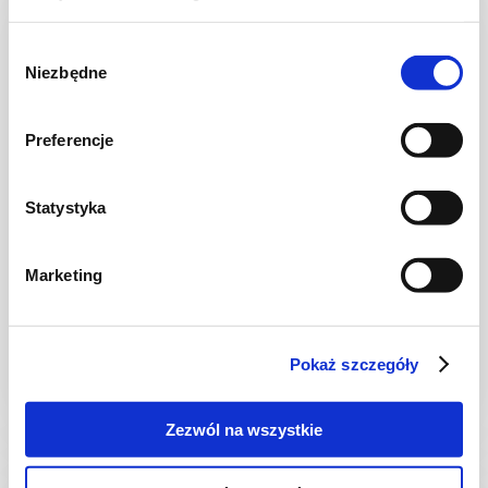
NOWOŚĆ
Wybór
Niezbędne
zgody
Preferencje
Statystyka
CIASTA I TORTY
Marketing
Ciasto warstwowe z kremem i malinową
frużeliną
Pokaż szczegóły
1 dzień
4954 kcal
20
Zezwól na wszystkie