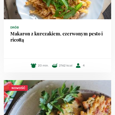
DRÓB
Makaron z kurczakiem, czerwonym pesto i
ricottą
20 min.
2162 kcal
4
NOWOŚĆ