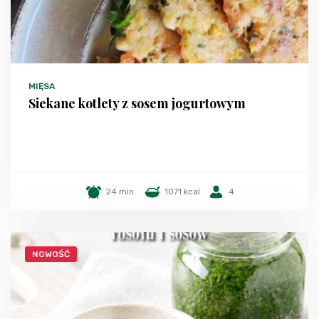
MIĘSA
Siekane kotlety z sosem jogurtowym
24 min.
1071 kcal
4
NOWOŚĆ