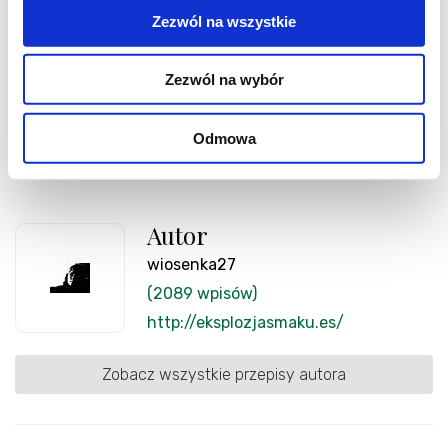
miseczek włożyć dowolną ilość mięsa oraz
Zezwól na wszystkie
zielonego groszku. Zalać zupą i posypać
natką pietruszki. Można też pokrojone mięso
Zezwól na wybór
z kurczaka i groszek dodać do zupy w garnku.
Odmowa
Smacznego:)
Autor
wiosenka27
(2089 wpisów)
http://eksplozjasmaku.es/
Zobacz wszystkie przepisy autora