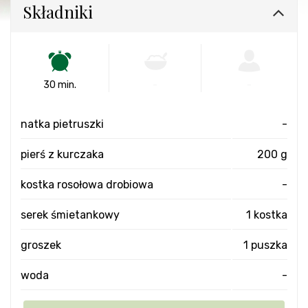
Składniki
30 min.
-
-
natka pietruszki
-
pierś z kurczaka
200 g
kostka rosołowa drobiowa
-
serek śmietankowy
1 kostka
groszek
1 puszka
woda
-