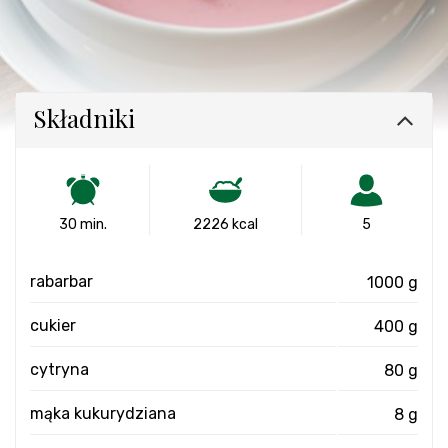
Składniki
30 min.
2226 kcal
5
rabarbar
1000 g
cukier
400 g
cytryna
80 g
mąka kukurydziana
8 g