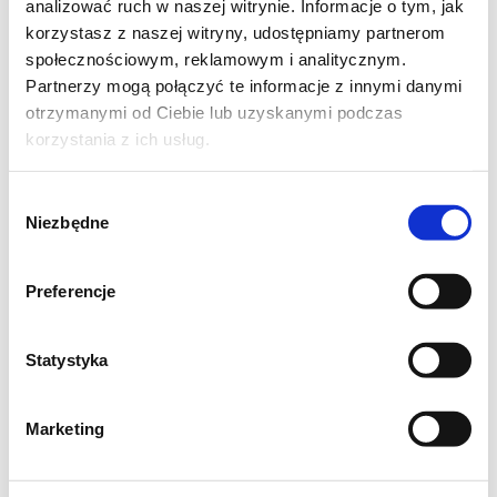
smaku)
analizować ruch w naszej witrynie. Informacje o tym, jak
korzystasz z naszej witryny, udostępniamy partnerom
Sok i skórka z ½ cytryny
społecznościowym, reklamowym i analitycznym.
1 łyżka mąki kukurydzianej
Partnerzy mogą połączyć te informacje z innymi danymi
Szczypta cynamonu
otrzymanymi od Ciebie lub uzyskanymi podczas
100 g ryżu (np. ryż jaśminowy lub
korzystania z ich usług.
basmati dla lepszej tekstury)
Wybór
Niezbędne
zgody
Jak zrobić zupę rabarbarową?
Preferencje
Krok 1: Przygotowanie rabarbaru
Statystyka
Rabarbar umyj, obierz ze skórki i drobno
pokrój.
Marketing
Włóż rabarbar do dużego garnka, zalej 1,5
litra wody i doprowadź do wrzenia.