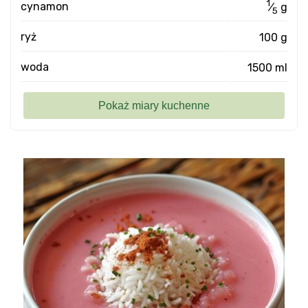
1
cynamon
⁄
g
5
ryż
100 g
woda
1500 ml