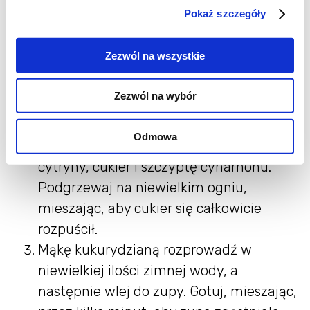
Zmniejsz ogień i gotuj, aż rabarbar
Pokaż szczegóły
całkowicie się rozgotuje.
Zezwól na wszystkie
Krok 2: Przygotowanie zupy
Zezwól na wybór
Przetrzyj gotowany rabarbar przez sitko,
aby uzyskać gładką konsystencję.
Odmowa
Dodaj do zupy startą skórkę oraz sok z
cytryny, cukier i szczyptę cynamonu.
Podgrzewaj na niewielkim ogniu,
mieszając, aby cukier się całkowicie
rozpuścił.
Mąkę kukurydzianą rozprowadź w
niewielkiej ilości zimnej wody, a
następnie wlej do zupy. Gotuj, mieszając,