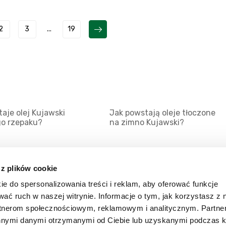
2
3
...
19
aje olej Kujawski
Jak powstają oleje tłoczone
go rzepaku?
na zimno Kujawski?
 z plików cookie
ie do spersonalizowania treści i reklam, aby oferować funkcje
Mapa serwisu
Kat
wać ruch w naszej witrynie. Informacje o tym, jak korzystasz z 
Kanały RSS
Kon
rtnerom społecznościowym, reklamowym i analitycznym. Partn
innymi danymi otrzymanymi od Ciebie lub uzyskanymi podczas k