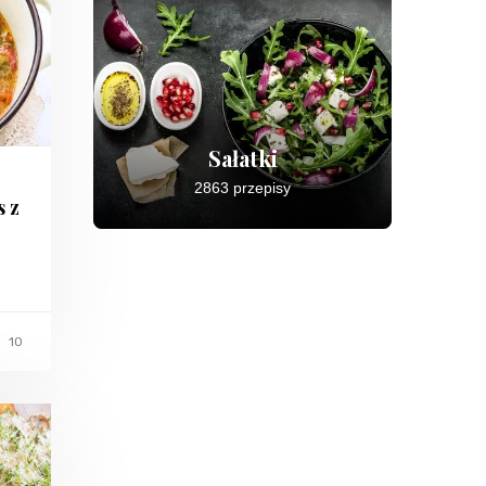
Sałatki
2863 przepisy
s z
10