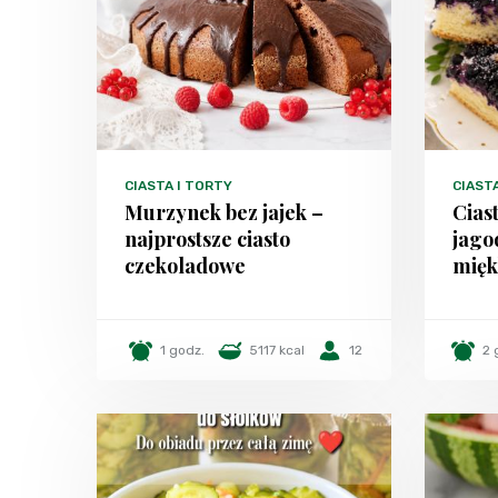
CIASTA I TORTY
CIAST
Murzynek bez jajek –
Cias
najprostsze ciasto
jago
czekoladowe
mięk
1 godz.
5117 kcal
12
2 