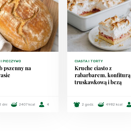
 I PIECZYWO
CIASTA I TORTY
b pszenny na
Kruche ciasto z
asie
rabarbarem, konfiturą
truskawkową i bezą
2 dni
2407 kcal
4
2 godz.
4982 kcal