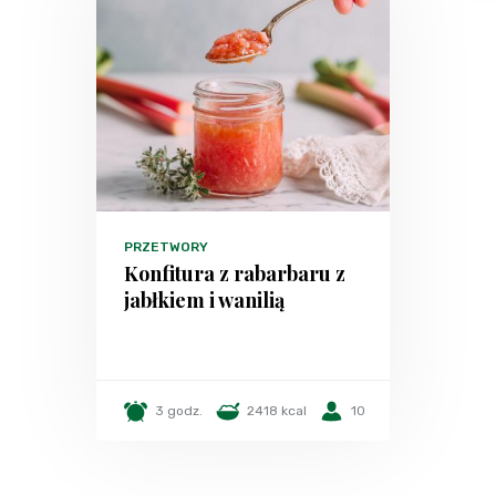
PRZETWORY
Konfitura z rabarbaru z
jabłkiem i wanilią
3 godz.
2418 kcal
10