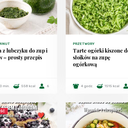
 MINUT
PRZETWORY
a z lubczyku do zup i
Tarte ogórki kiszone d
w – prosty przepis
słoików na zupę
ogórkową
0 min.
558 kcal
6
4 godz.
1515 kcal
ŚĆ