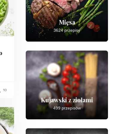
Mięsa
3624 przepisy
o
10
Kujawski z ziołami
499 przepisów