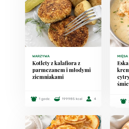
WARZYWA
MIĘSA
Kotlety z kalafiora z
Eska
parmezanem i młodymi
krem
ziemniakami
cytr
śmi
1 godz.
199985 kcal
4