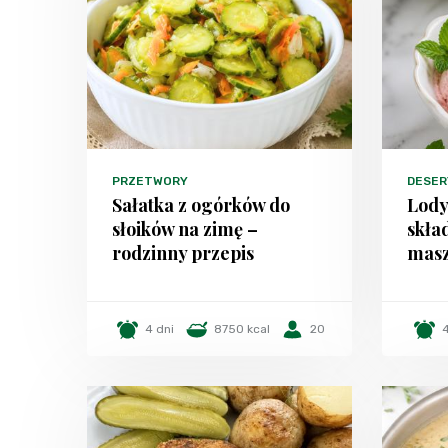
PRZETWORY
DESER
Sałatka z ogórków do
Lody
słoików na zimę –
skła
rodzinny przepis
masz
4 dni
8750 kcal
20