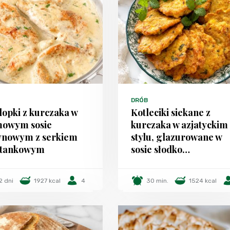
DRÓB
lopki z kurczaka w
Kotleciki siekane z
owym sosie
kurczaka w azjatyckim
ynowym z serkiem
stylu, glazurowane w
etankowym
sosie słodko…
2 dni
1927 kcal
4
30 min.
1524 kcal