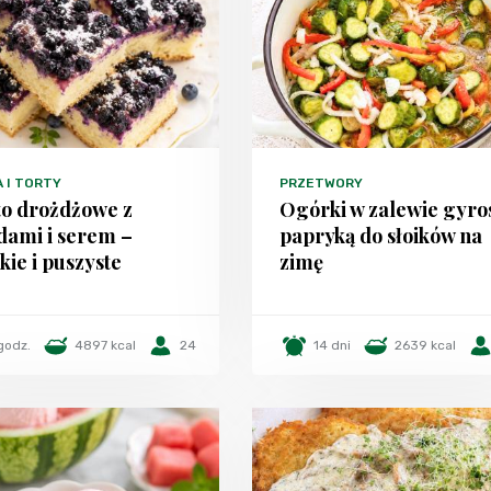
A I TORTY
PRZETWORY
to drożdżowe z
Ogórki w zalewie gyro
dami i serem –
papryką do słoików na
kie i puszyste
zimę
godz.
4897 kcal
24
14 dni
2639 kcal