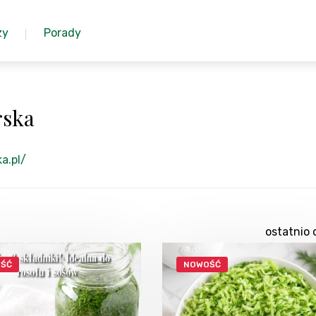
zy
Porady
rska
a.pl/
ostatnio 
ŚĆ
NOWOŚĆ