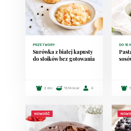
PRZETWORY
DO 15
Surówka z białej kapusty
Past
do słoików bez gotowania
sosó
2 dni
1514 kcal
4
1
NOWOŚĆ
NOWO