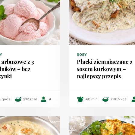
Y
SOSY
 arbuzowe z 3
Placki ziemniaczane z
dników – bez
sosem kurkowym –
ynki
najlepszy przepis
4 godz.
212 kcal
4
40 min.
2906 kcal