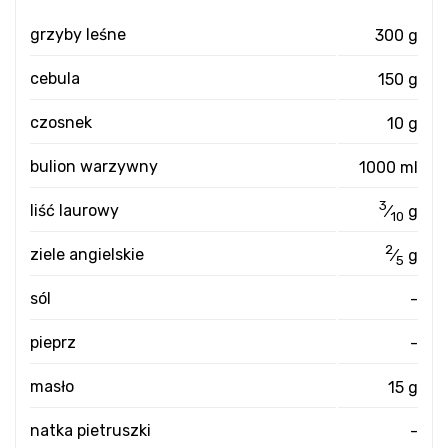
grzyby leśne
300 g
cebula
150 g
czosnek
10 g
bulion warzywny
1000 ml
3
liść laurowy
⁄
g
10
2
ziele angielskie
⁄
g
5
sól
-
pieprz
-
masło
15 g
natka pietruszki
-