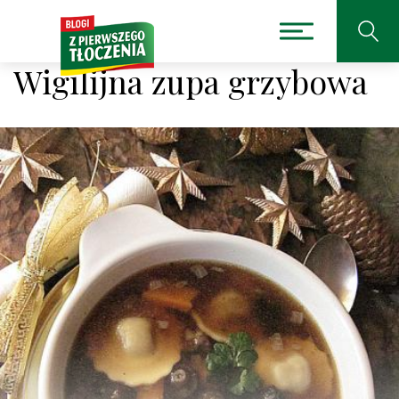
Wigilijna zupa grzybowa