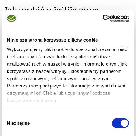
Jak zrobić wigiliją zupę
grzybową z mini ravioli
grzybowe?
Niniejsza strona korzysta z plików cookie
Wykorzystujemy pliki cookie do spersonalizowania treści
Farsz do ravioli
i reklam, aby oferować funkcje społecznościowe i
1. Podsmaż cebulę na maśle, dodaj drobno
analizować ruch w naszej witrynie. Informacje o tym, jak
korzystasz z naszej witryny, udostępniamy partnerom
posiekane ugotowane grzyby.
społecznościowym, reklamowym i analitycznym.
2. Dopraw solą, pieprzem i szczyptą gałki
Partnerzy mogą połączyć te informacje z innymi danymi
muszkatołowej.
otrzymanymi od Ciebie lub uzyskanymi podczas
korzystania z ich usług.
Wybór
Niezbędne
zgody