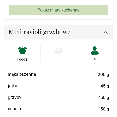
Mini ravioli grzybowe
1 godz.
-
4
mąka pszenna
200 g
jajka
45 g
grzyby
150 g
cebula
150 g