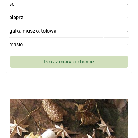
sól
-
pieprz
-
gałka muszkatołowa
-
masło
-