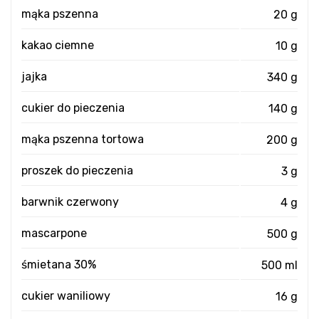
mąka pszenna
20 g
kakao ciemne
10 g
jajka
340 g
cukier do pieczenia
140 g
mąka pszenna tortowa
200 g
proszek do pieczenia
3 g
barwnik czerwony
4 g
mascarpone
500 g
śmietana 30%
500 ml
cukier waniliowy
16 g