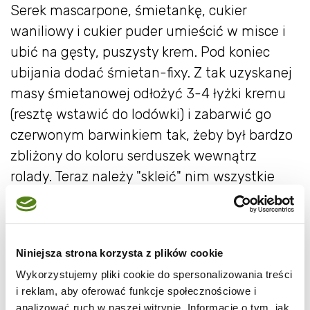
Serek mascarpone, śmietankę, cukier
waniliowy i cukier puder umieścić w misce i
ubić na gęsty, puszysty krem. Pod koniec
ubijania dodać śmietan-fixy. Z tak uzyskanej
masy śmietanowej odłożyć 3-4 łyżki kremu
(resztę wstawić do lodówki) i zabarwić go
czerwonym barwinkiem tak, żeby był bardzo
zbliżony do koloru serduszek wewnątrz
rolady. Teraz należy "skleić" nim wszystkie
wykrojone wcześniej serduszka, smarując
każdy kawałek odrobiną kremu (fot.9) i
delikatnie dociskając jedno do drugiego
Niniejsza strona korzysta z plików cookie
(fot.10). Uzyskany wagonik z serduszek
Wykorzystujemy pliki cookie do spersonalizowania treści
wstawić na chwilę do lodówki.
i reklam, aby oferować funkcje społecznościowe i
Teraz należy rozwinąć ciasto na roladę i
analizować ruch w naszej witrynie. Informacje o tym, jak