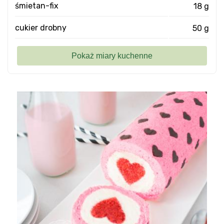
śmietan-fix
18 g
cukier drobny
50 g