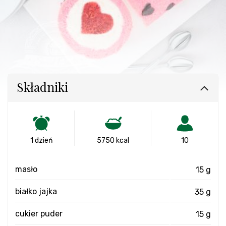
Składniki
1 dzień
5750 kcal
10
masło
15 g
białko jajka
35 g
cukier puder
15 g