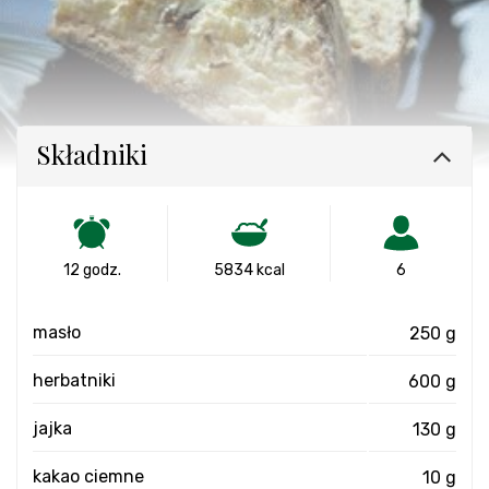
Składniki
12 godz.
5834 kcal
6
masło
250 g
herbatniki
600 g
jajka
130 g
kakao ciemne
10 g