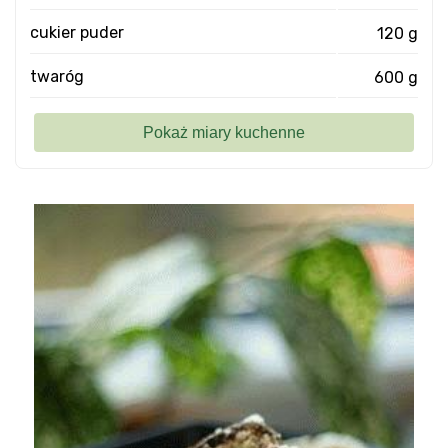
cukier puder
120 g
twaróg
600 g