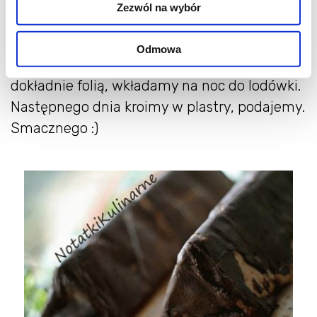
Na twarożku rozkładamy połowę herbatników
Zezwól na wybór
w 3 rzędach.
Na herbatniki wykładamy połowę jasnej
Odmowa
masy, składamy całość w trójkąt, zawijamy
dokładnie folią, wkładamy na noc do lodówki.
Następnego dnia kroimy w plastry, podajemy.
Smacznego :)