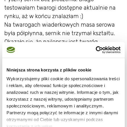
testowałam twarogi dostępne aktualnie na
rynku, aż w końcu znalazłam :)
Na twarogach wiaderkowych masa serowa
była półpłynna, sernik nie trzymał kształtu.
Okazało się, że najlepszy jest twaróg
sprzedawany w "kiełbaskach " w postaci
półkilogramowych (mniej więcej) foliowych
rulonów wypełnionych twarogiem. mój
Niniejsza strona korzysta z plików cookie
twaróg miał 4% tłuszczu. Twaróg w takiej
Wykorzystujemy pliki cookie do spersonalizowania treści
formie jest dobrze odciśnięty, zawiera mniej
i reklam, aby oferować funkcje społecznościowe i
wody, dlatego sernik trzyma kształt.
analizować ruch w naszej witrynie. Informacje o tym, jak
korzystasz z naszej witryny, udostępniamy partnerom
społecznościowym, reklamowym i analitycznym.
Partnerzy mogą połączyć te informacje z innymi danymi
Składniki:
otrzymanymi od Ciebie lub uzyskanymi podczas
korzystania z ich usług.