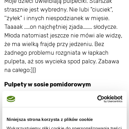
Moje dzieci uwielbiają pulpeciki. Starszak
strasznie jest wybredny. Nie lubi "ciuciek",
''żyłek" i innych niespodzianek w mięsie.
Taaaak .....on najchętniej zjada........ słodycze.
Młoda natomiast jeszcze nie mówi ale widzę,
że ma wielką frajdę przy jedzeniu. Bez
żadnego problemu rozgniata w łapkach
pulpeta, aż sos wycieka spod palcy. Zabawa
na całego:)))
Pulpety w sosie pomidorowym
50 dag mięsa wołowego
1 bułka
Niniejsza strona korzysta z plików cookie
1 szklanka mleka
Wykorzystujemy pliki cookie do spersonalizowania treści