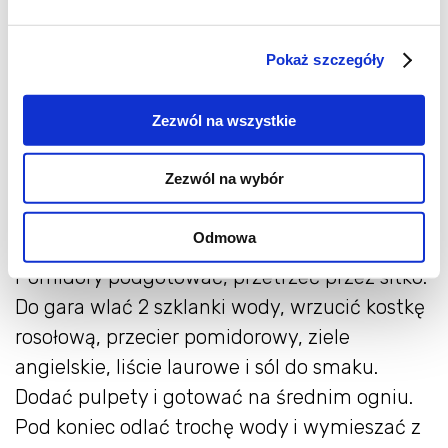
Bułkę namoczyć w mleku. Ryż ugotować do
Pokaż szczegóły
miękkości. Mięso zmielić przez maszynkę
dwa razy. Cebulę obrać, pokroić w kostkę i
Zezwól na wszystkie
przesmażyć na patelni. Do mięsa wbić jajko,
dodać wyciśniętą bułkę, cebulę i ryż.
Zezwól na wybór
Doprawić solą i pieprzem. Formować z
gotowej masy pulpety.
Odmowa
Pomidory podgotować, przetrzeć przez sitko.
Do gara wlać 2 szklanki wody, wrzucić kostkę
rosołową, przecier pomidorowy, ziele
angielskie, liście laurowe i sól do smaku.
Dodać pulpety i gotować na średnim ogniu.
Pod koniec odlać trochę wody i wymieszać z