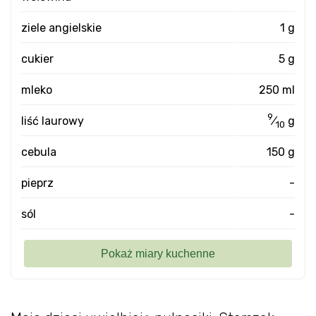
ziele angielskie
1 g
cukier
5 g
mleko
250 ml
9
liść laurowy
⁄
g
10
cebula
150 g
pieprz
-
sól
-