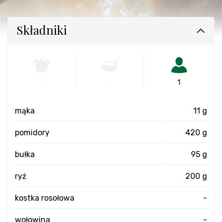
Składniki
-
-
1
mąka
11 g
pomidory
420 g
bułka
95 g
ryż
200 g
kostka rosołowa
-
wołowina
-