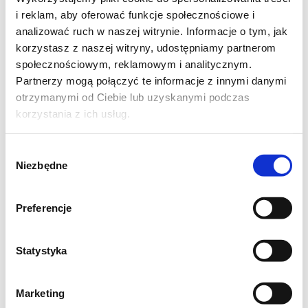
i reklam, aby oferować funkcje społecznościowe i
1 cebula
analizować ruch w naszej witrynie. Informacje o tym, jak
korzystasz z naszej witryny, udostępniamy partnerom
1 szklanka ryżu
społecznościowym, reklamowym i analitycznym.
Partnerzy mogą połączyć te informacje z innymi danymi
sól, pieprz do smaku
otrzymanymi od Ciebie lub uzyskanymi podczas
korzystania z ich usług.
ziele angielskie 5 szt.
Wybór
Niezbędne
liśc laurowy 3 szt.
zgody
3 pomidory
Preferencje
1 łyżeczka cukru
Statystyka
kostka rosołowa
Marketing
1 łyżka mąki