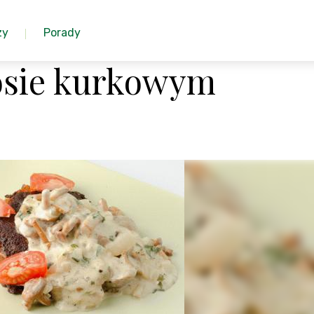
zy
Porady
osie kurkowym