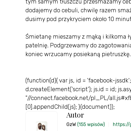
tym samym tłuszczu przesmażamy cebul
dodajemy do cebuli, chwilę razem sma
dusimy pod przykryciem około 10 minut
Śmietanę mieszamy z mąką i kilkoma ł
patelnię. Podgrzewamy do zagotowania
koniec wrzucamy posiekaną pietruszkę.
(function(d){ var js, id = 'facebook-jssdk'
d.createElement('script'); js.id = id; js.as
"//connect.facebook.net/pl_PL/all.js#
[0].appendChild(js); }(document));
Autor
GzW
(155 wpisów)
https:/