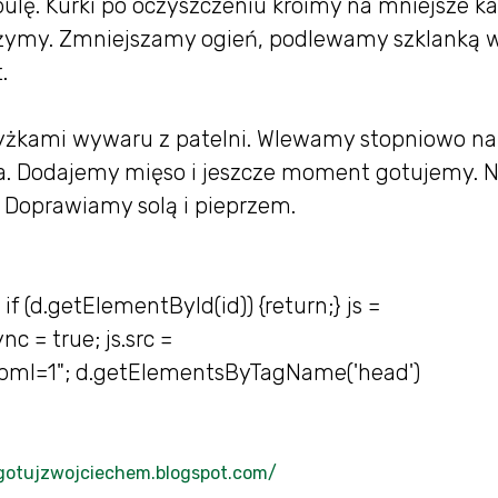
ę. Kurki po oczyszczeniu kroimy na mniejsze ka
żymy. Zmniejszamy ogień, podlewamy szklanką w
.
yżkami wywaru z patelni. Wlewamy stopniowo na
. Dodajemy mięso i jeszcze moment gotujemy. 
 Doprawiamy solą i pieprzem.
; if (d.getElementById(id)) {return;} js =
ync = true; js.src =
xfbml=1"; d.getElementsByTagName('head')
/gotujzwojciechem.blogspot.com/