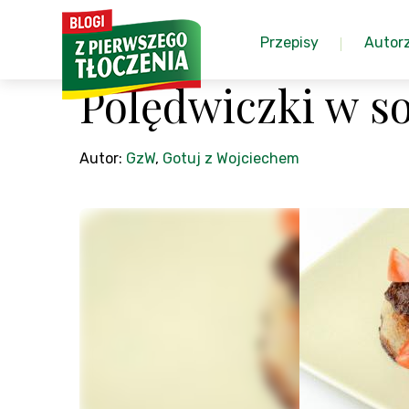
Przepisy
Autor
Polędwiczki w s
Autor:
GzW
,
Gotuj z Wojciechem