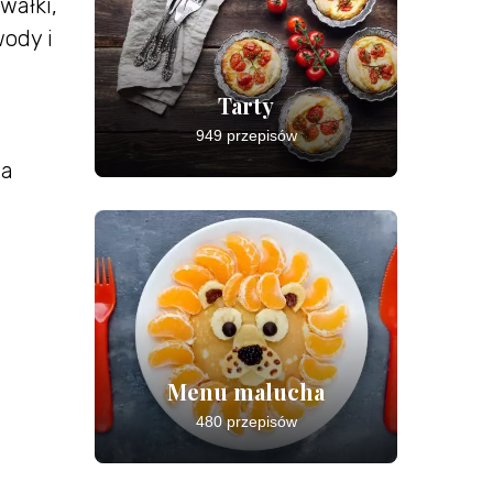
wałki,
ody i
Tarty
949 przepisów
Na
Menu malucha
480 przepisów