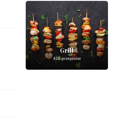
Grill
416 przepisów