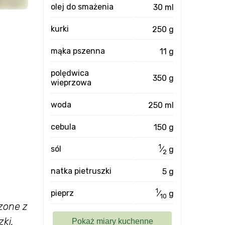
olej do smażenia
30 ml
kurki
250 g
mąka pszenna
11 g
polędwica
350 g
wieprzowa
woda
250 ml
cebula
150 g
1
sól
⁄
g
2
natka pietruszki
5 g
1
pieprz
⁄
g
10
zone z
ki.