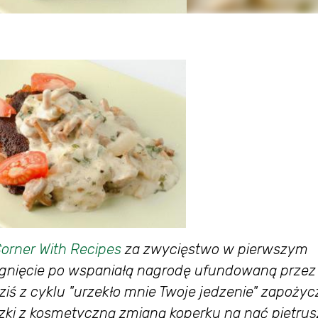
orner With Recipes
za zwycięstwo w pierwszym
ięgnięcie po wspaniałą nagrodę ufundowaną przez
ś z cyklu "urzekło mnie Twoje jedzenie" zapożyc
ki z kosmetyczną zmianą koperku na nać pietrusz