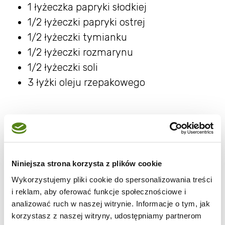
1 łyżeczka papryki słodkiej
1/2 łyżeczki papryki ostrej
1/2 łyżeczki tymianku
1/2 łyżeczki rozmarynu
1/2 łyżeczki soli
3 łyżki oleju rzepakowego
Przygotowanie
Ziemniaki obieramy ze skórki i kroimy w
Niniejsza strona korzysta z plików cookie
"ósemki". W wodzie rozpuszczamy cukier i
Wykorzystujemy pliki cookie do spersonalizowania treści
wkładamy do niej pokrojone ziemniaki.
i reklam, aby oferować funkcje społecznościowe i
Zostawiamy na co najmniej 1 godzinę
analizować ruch w naszej witrynie. Informacje o tym, jak
(możecie przygotować ziemniaki dzień
korzystasz z naszej witryny, udostępniamy partnerom