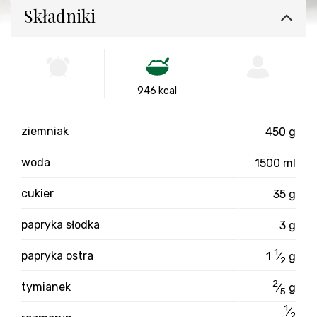
Składniki
-
946 kcal
-
ziemniak
450 g
woda
1500 ml
cukier
35 g
papryka słodka
3 g
1
papryka ostra
1
⁄
g
2
2
tymianek
⁄
g
5
1
⁄
2