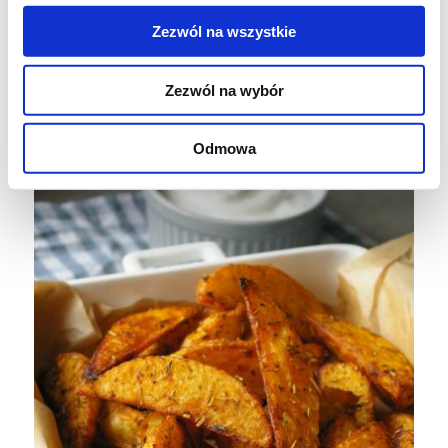
Zezwól na wszystkie
Ziemniaczane łódeczki można podać do
wszelkiego rodzaju mięs lub jako przekąskę z
Zezwól na wybór
sosem śmietanowym.
Odmowa