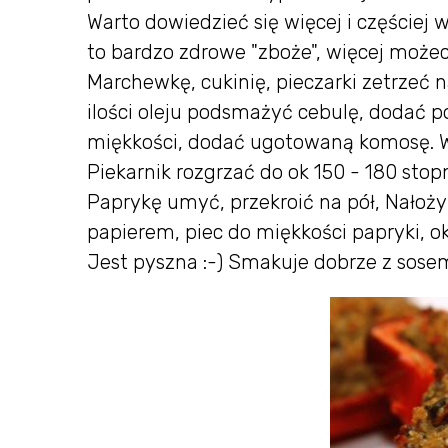
Warto dowiedzieć się więcej i częściej
to bardzo zdrowe "zboże", więcej może
Marchewkę, cukinię, pieczarki zetrzeć n
ilości oleju podsmażyć cebulę, dodać 
miękkości, dodać ugotowaną komosę. W
Piekarnik rozgrzać do ok 150 - 180 stopn
Paprykę umyć, przekroić na pół, Nałoży
papierem, piec do miękkości papryki, o
Jest pyszna :-) Smakuje dobrze z so