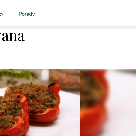
zy
Porady
wana