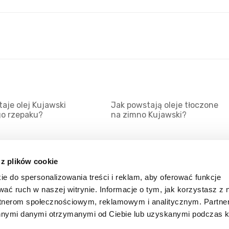
aje olej Kujawski
Jak powstają oleje tłoczone
go rzepaku?
na zimno Kujawski?
 z plików cookie
ie do spersonalizowania treści i reklam, aby oferować funkcje
Mapa serwisu
Kat
wać ruch w naszej witrynie. Informacje o tym, jak korzystasz z 
Kanały RSS
Kon
rtnerom społecznościowym, reklamowym i analitycznym. Partn
innymi danymi otrzymanymi od Ciebie lub uzyskanymi podczas k
Porady
Zal