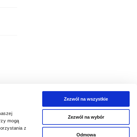
Zezwól na wszystkie
egorie
naszej
Zezwól na wybór
takt
erzy mogą
orzystania z
oguj się
Odmowa