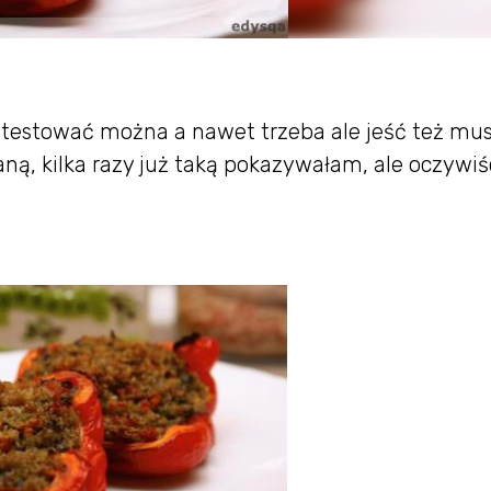
otestować można a nawet trzeba ale jeść też mu
ną, kilka razy już taką pokazywałam, ale oczywiś