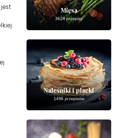
jest
Mięsa
3624 przepisy
lkiej
ej
Naleśniki i placki
1496 przepisów