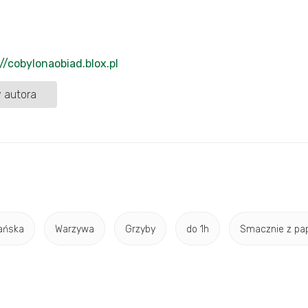
//cobylonaobiad.blox.pl
 autora
iańska
Warzywa
Grzyby
do 1h
Smacznie z pa