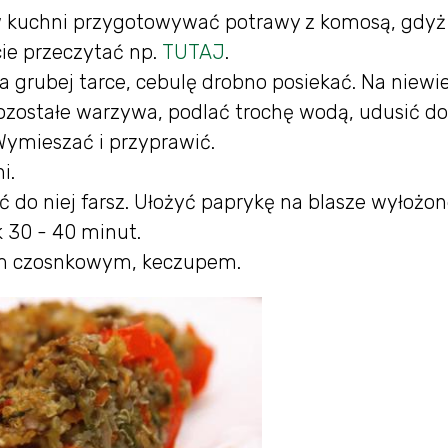
 w kuchni przygotowywać potrawy z komosą, gdyż 
cie przeczytać np.
TUTAJ
.
a grubej tarce, cebulę drobno posiekać. Na niewie
pozostałe warzywa, podlać trochę wodą, udusić do
ymieszać i przyprawić.
i.
ć do niej farsz. Ułożyć paprykę na blasze wyłożon
k 30 - 40 minut.
sem czosnkowym, keczupem.