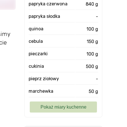
papryka czerwona
840 g
papryka słodka
-
quinoa
100 g
simy
cebula
150 g
cie
pieczarki
100 g
cukinia
500 g
pieprz ziołowy
-
marchewka
50 g