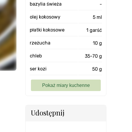
bazylia świeża
-
olej kokosowy
5 ml
płatki kokosowe
1 garść
rzeżucha
10 g
chleb
35-70 g
ser kozi
50 g
Udostępnij