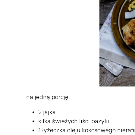
na jedną porcję
2 jajka
kilka świeżych liści bazylii
1 łyżeczka oleju kokosowego niera