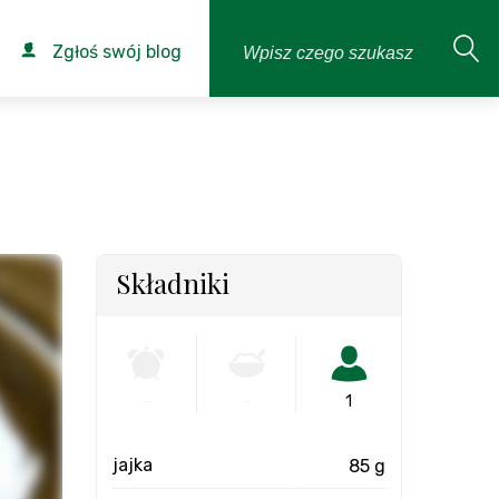
Zgłoś swój blog
Składniki
-
-
1
jajka
85 g