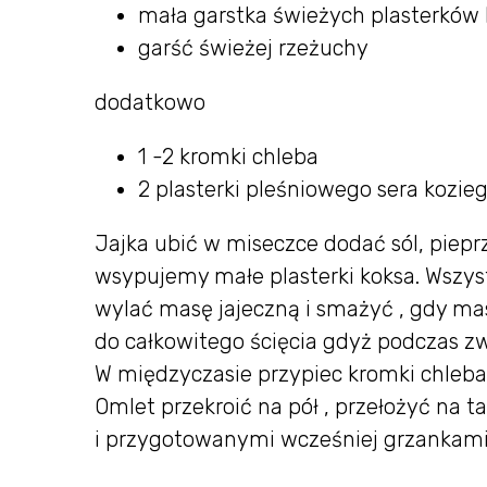
mała garstka świeżych plasterków
garść świeżej rzeżuchy
dodatkowo
1 -2 kromki chleba
2 plasterki pleśniowego sera kozie
Jajka ubić w miseczce dodać sól, pieprz
wsypujemy małe plasterki koksa. Wszys
wylać masę jajeczną i smażyć , gdy mas
do całkowitego ścięcia gdyż podczas z
W międzyczasie przypiec kromki chleba
Omlet przekroić na pół , przełożyć na t
i przygotowanymi wcześniej grzankami