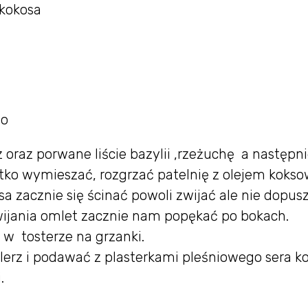
 kokosa
go
 oraz porwane liście bazylii ,rzeżuchę a następn
tko wymieszać, rozgrzać patelnię z olejem koks
a zacznie się ścinać powoli zwijać ale nie dopus
wijania omlet zacznie nam popękać po bokach.
 w tosterze na grzanki.
alerz i podawać z plasterkami pleśniowego sera k
.