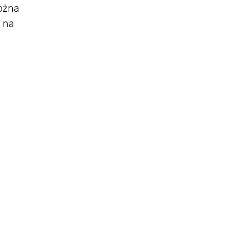
można
 na