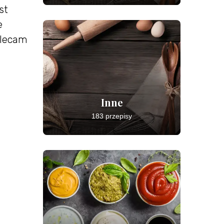
st
e
olecam
Inne
183 przepisy