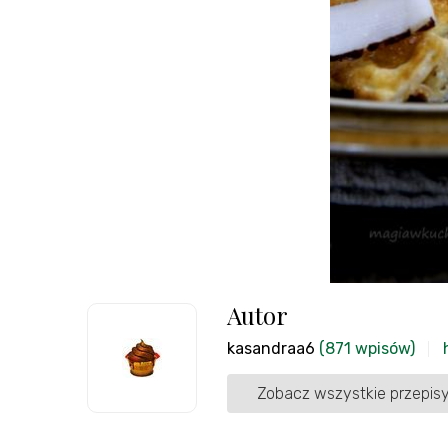
Autor
kasandraa6
(871 wpisów)
Zobacz wszystkie przepisy