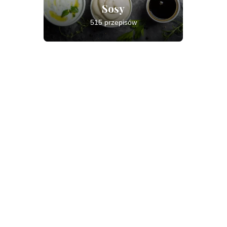
Sosy
515 przepisów