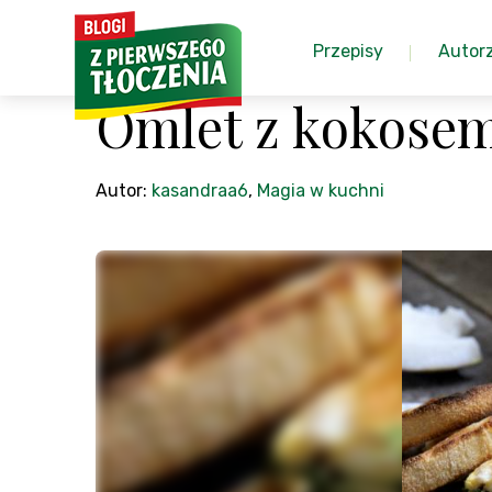
Przepisy
Autor
Omlet z kokose
Autor:
kasandraa6
,
Magia w kuchni