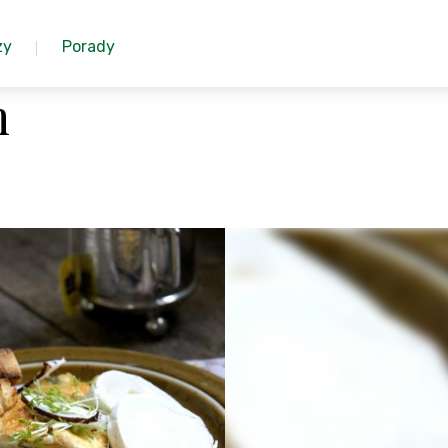
zy
Porady
m