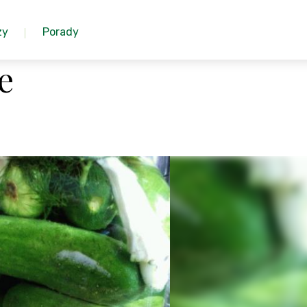
zy
Porady
e