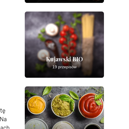
Kujawski BIO
19 przepisów
ztę
 Na
nach.