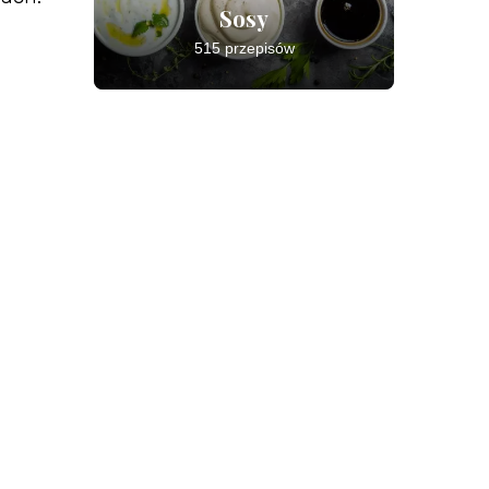
Sosy
515 przepisów