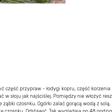
ć część przypraw - łodygi kopru, część korzenia
ć w słoju jak najściślej. Pomiędzy nie włożyć res
 ząbki czosnku. Ogórki zalać gorącą wodą z solą.
tę czosnku. Odstawić. Tak wyglądają po 48 godzi