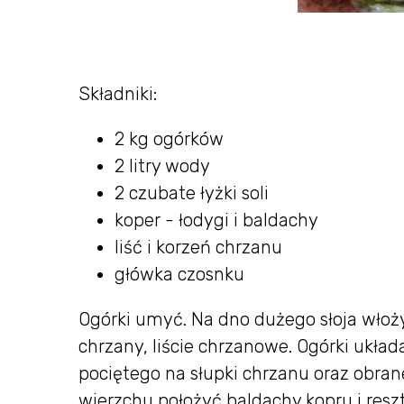
Składniki:
2 kg ogórków
2 litry wody
2 czubate łyżki soli
koper - łodygi i baldachy
liść i korzeń chrzanu
główka czosnku
Ogórki umyć. Na dno dużego słoja włoży
chrzany, liście chrzanowe. Ogórki układa
pociętego na słupki chrzanu oraz obrane
wierzchu położyć baldachy kopru i resz