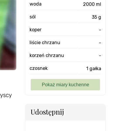
woda
2000 ml
sól
35 g
koper
-
liście chrzanu
-
korzeń chrzanu
-
czosnek
1 gałka
zyscy
Udostępnij