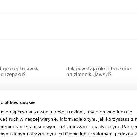
aje olej Kujawski
Jak powstają oleje tłoczone
go rzepaku?
na zimno Kujawski?
 z plików cookie
ie do spersonalizowania treści i reklam, aby oferować funkcje
Mapa serwisu
Kat
wać ruch w naszej witrynie. Informacje o tym, jak korzystasz z 
Kanały RSS
Kon
rtnerom społecznościowym, reklamowym i analitycznym. Partn
innymi danymi otrzymanymi od Ciebie lub uzyskanymi podczas k