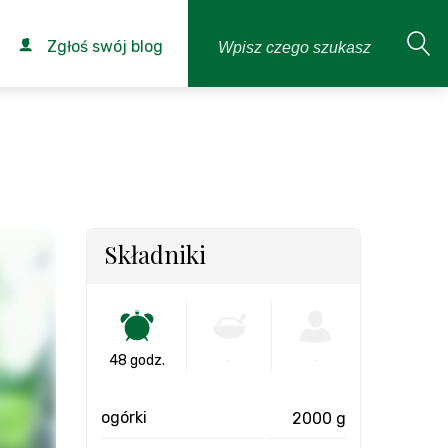
Zgłoś swój blog
Składniki
48 godz.
-
-
ogórki
2000 g