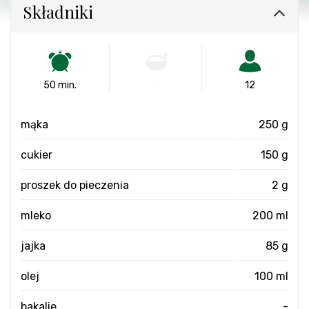
Składniki
50 min.
-
12
mąka
250 g
cukier
150 g
proszek do pieczenia
2 g
mleko
200 ml
jajka
85 g
olej
100 ml
bakalie
-