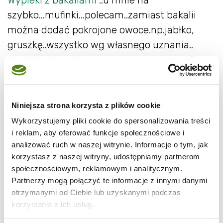
Wypieki z bakaliami
..u mnie na
szybko...mufinki...polecam..zamiast bakalii
można dodać pokrojone owoce.np.jabłko,
gruszkę..wszystko wg własnego uznania..
Wypieki z bakaliami można zobaczyć u:
Joasi
,
Małgosi,
Joasi,
Magdaleny
...
25 dkg mąki
Niniejsza strona korzysta z plików cookie
15 dkg cukru
Wykorzystujemy pliki cookie do spersonalizowania treści
1 łyżeczka proszku do pieczenia
i reklam, aby oferować funkcje społecznościowe i
200 ml mleka
analizować ruch w naszej witrynie. Informacje o tym, jak
korzystasz z naszej witryny, udostępniamy partnerom
2 jajka
społecznościowym, reklamowym i analitycznym.
100 ml oleju
Partnerzy mogą połączyć te informacje z innymi danymi
różne bakalie
otrzymanymi od Ciebie lub uzyskanymi podczas
korzystania z ich usług.
Suche składniki wymieszać w jednej misce, a