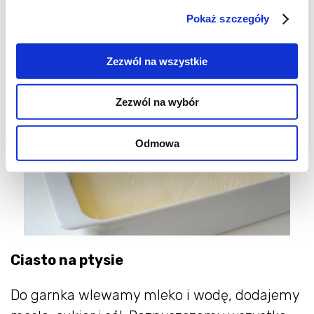
dokładnie przykrywamy. Odstawiamy do
Pokaż szczegóły
przestudzenia.
Zezwól na wszystkie
Zezwól na wybór
Odmowa
Ciasto na ptysie
Do garnka wlewamy mleko i wodę, dodajemy