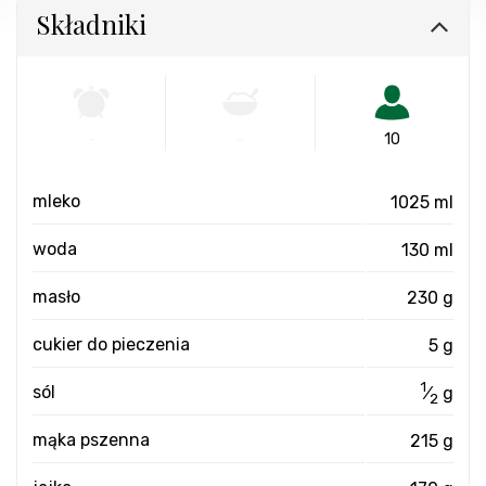
Składniki
-
-
10
mleko
1025 ml
woda
130 ml
masło
230 g
cukier do pieczenia
5 g
1
sól
⁄
g
2
mąka pszenna
215 g