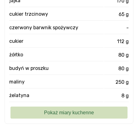
jajka
170 g
cukier trzcinowy
65 g
czerwony barwnik spożywczy
-
cukier
112 g
żółtko
80 g
budyń w proszku
80 g
maliny
250 g
żelatyna
8 g