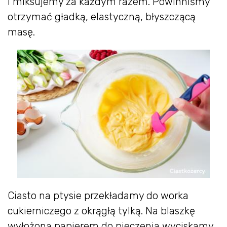
i miksujemy za każdym razem. Powinniśmy
otrzymać gładką, elastyczną, błyszczącą
masę.
Ciasto na ptysie przekładamy do worka
cukierniczego z okrągłą tylką. Na blaszkę
wyłożoną papierem do pieczenia wyciskamy