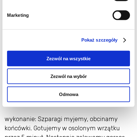
Marketing
Zapiekany mus ze szparagów
składniki:
Pokaż szczegóły
1 pęczek zielonych szparagów
125 g serka koziego lub naturalnego typu
Zezwól na wszystkie
Philadelphia
3 jajka
Zezwól na wybór
sól, pieprz
masło do wysmarowania foremki
Odmowa
wykonanie: Szparagi myjemy, obcinamy
końcówki. Gotujemy w osolonym wrzątku