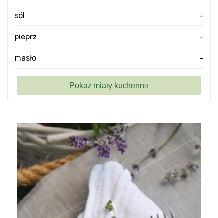
sól
-
pieprz
-
masło
-