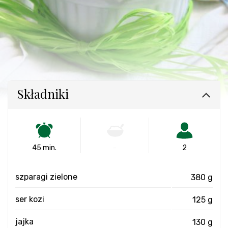
Składniki
45 min.
-
2
szparagi zielone
380 g
ser kozi
125 g
jajka
130 g