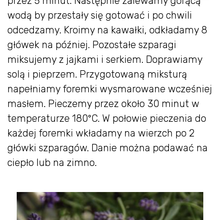
przez 5 minut. Następnie zalewamy gorącą
wodą by przestały się gotować i po chwili
odcedzamy. Kroimy na kawałki, odkładamy 8
główek na później. Pozostałe szparagi
miksujemy z jajkami i serkiem. Doprawiamy
solą i pieprzem. Przygotowaną miksturą
napełniamy foremki wysmarowane wcześniej
masłem. Pieczemy przez około 30 minut w
temperaturze 180°C. W połowie pieczenia do
każdej foremki wkładamy na wierzch po 2
główki szparagów. Danie można podawać na
ciepło lub na zimno.