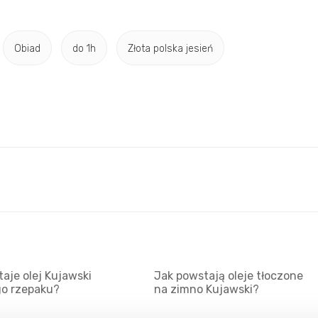
Obiad
do 1h
Złota polska jesień
aje olej Kujawski
Jak powstają oleje tłoczone
go rzepaku?
na zimno Kujawski?