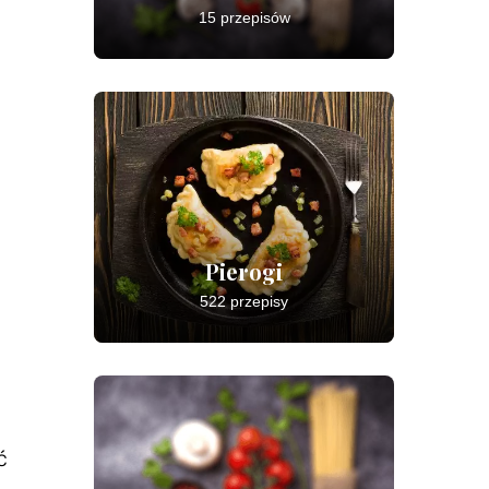
15 przepisów
Pierogi
522 przepisy
ć