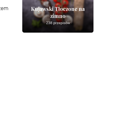
azem
Kujawski Tłoczone na
zimno
238 przepisów