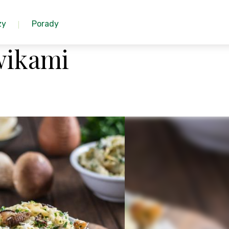
zy
Porady
wikami