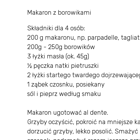
Makaron z borowikami
Składniki dla 4 osób:
200 g makaronu, np. parpadelle, tagliat
200g - 250g borowików
3 łyżki masła (ok. 45g)
½ pęczka natki pietruszki
2 łyżki startego twardego dojrzewające
1 ząbek czosnku, posiekany
sól i pieprz według smaku
Makaron ugotować al dente.
Grzyby oczyścić, pokroić na mniejsze k
dorzucić grzyby, lekko posolić. Smażyć