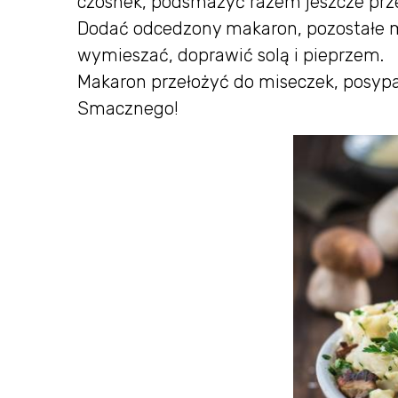
czosnek, podsmażyć razem jeszcze prze
Dodać odcedzony makaron, pozostałe ma
wymieszać, doprawić solą i pieprzem.
Makaron przełożyć do miseczek, posyp
Smacznego!