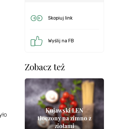
Skopiuj link
Wyślij na FB
Zobacz też
Kujawski LEN
yło
tłoczony na zimno z
ziołami