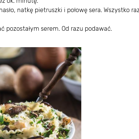
z ok. minutę.
sło, natkę pietruszki i połowę sera. Wszystko r
ać pozostałym serem. Od razu podawać.