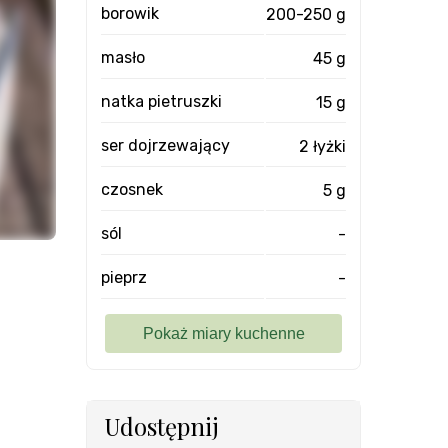
borowik
200-250 g
masło
45 g
natka pietruszki
15 g
ser dojrzewający
2 łyżki
czosnek
5 g
sól
-
pieprz
-
Udostępnij