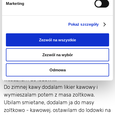
grzalam na wolnym ogniu az wieksza czesc
Marketing
plynu odparowala. Odstawilam do
ostudzenia.
Pokaż szczegóły
Zoltka ubilam z brazowym cukrem, az zrobily
sie puszyste.
Zezwól na wszystkie
Podgrzalam mleko a nastepnie dodawalam je
powoli do zoltek wciaz ubijajac. Nastepnie
Zezwól na wybór
ubijalam mase nad para, az zaczela gestniec.
Nalezy uwazac zeby nie przegrzac.
Odmowa
Odstawilam do ostygniecia. Potem
wsadzilam do lodowki.
Do zimnej kawy dodalam likier kawowy i
wymieszalam potem z masa zoltkowa.
Ubilam smietane, dodalam ja do masy
zoltkowo - kawowej. ostawilam do lodowki na