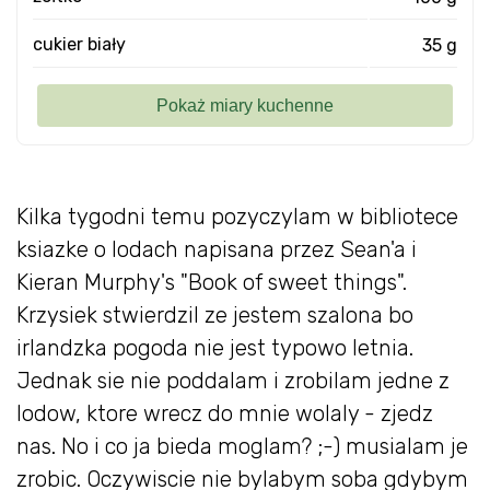
cukier biały
35 g
Kilka tygodni temu pozyczylam w bibliotece
ksiazke o lodach napisana przez Sean'a i
Kieran Murphy's "Book of sweet things".
Krzysiek stwierdzil ze jestem szalona bo
irlandzka pogoda nie jest typowo letnia.
Jednak sie nie poddalam i zrobilam jedne z
lodow, ktore wrecz do mnie wolaly - zjedz
nas. No i co ja bieda moglam? ;-) musialam je
zrobic. Oczywiscie nie bylabym soba gdybym