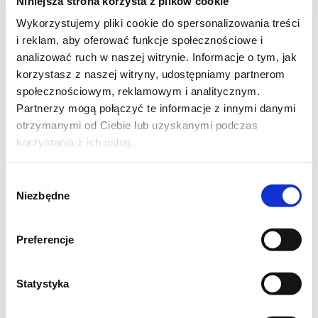
Niniejsza strona korzysta z plików cookie
skladniki:
Wykorzystujemy pliki cookie do spersonalizowania treści
120 g brazowego cukru
i reklam, aby oferować funkcje społecznościowe i
2 lyzki bialego cukru
analizować ruch w naszej witrynie. Informacje o tym, jak
5 zoltek
korzystasz z naszej witryny, udostępniamy partnerom
250 ml smietany kremowki
społecznościowym, reklamowym i analitycznym.
Partnerzy mogą połączyć te informacje z innymi danymi
200 ml mleka
otrzymanymi od Ciebie lub uzyskanymi podczas
50 ml likieru kawowego
korzystania z ich usług.
125 ml mocnej kawy - ja uzylam
rozpuszczalnej o smaku tiramisu ze sklepu
Wybór
MniamMniam
Niezbędne
zgody
2 lyzki grubo startej czekolady
Preferencje
Przygotowanie:
Statystyka
Do rozpuszczonej kawy dodalam bialy cukier,