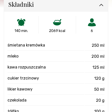
Składniki
140 min.
2069 kcal
6
śmietana kremówka
250 ml
mleko
200 ml
kawa rozpuszczalna
125 ml
cukier trzcinowy
120 g
likier kawowy
50 ml
czekolada
20 g
żółtko
100 g