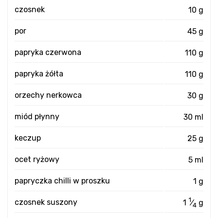
czosnek
10 g
por
45 g
papryka czerwona
110 g
papryka żółta
110 g
orzechy nerkowca
30 g
miód płynny
30 ml
keczup
25 g
ocet ryżowy
5 ml
papryczka chilli w proszku
1 g
1
czosnek suszony
1
⁄
g
4