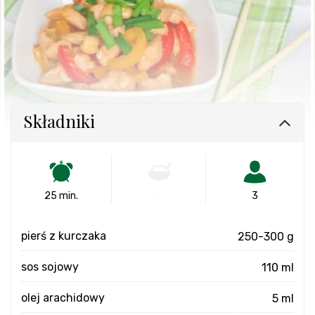
Składniki
25 min.
-
3
pierś z kurczaka
250-300 g
sos sojowy
110 ml
olej arachidowy
5 ml