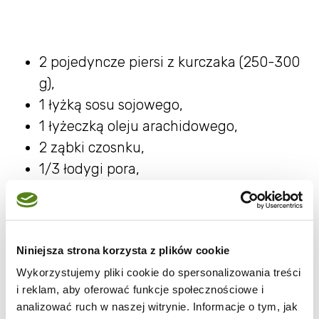
2 pojedyncze piersi z kurczaka (250-300
g),
1 łyżką sosu sojowego,
1 łyżeczką oleju arachidowego,
2 ząbki czosnku,
1/3 łodygi pora,
1/2 czerwonej papryki,
1/2 żółtej papryki,
1 duża garść orzechów nerkowca
Niniejsza strona korzysta z plików cookie
(niesolonych),
Wykorzystujemy pliki cookie do spersonalizowania treści
Sos:
i reklam, aby oferować funkcje społecznościowe i
analizować ruch w naszej witrynie. Informacje o tym, jak