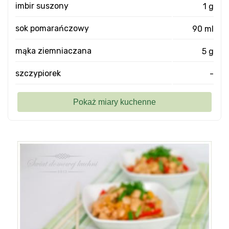
imbir suszony
1 g
sok pomarańczowy
90 ml
mąka ziemniaczana
5 g
szczypiorek
-