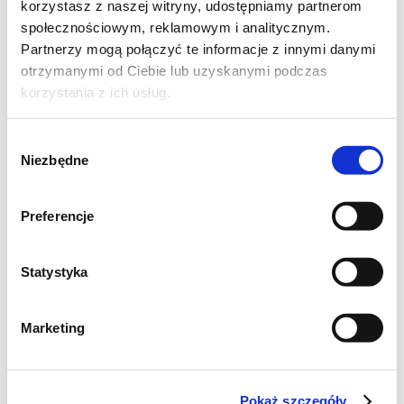
6 łyżek sosu sojowego,
korzystasz z naszej witryny, udostępniamy partnerom
społecznościowym, reklamowym i analitycznym.
2 łyżki płynnego miodu,
Partnerzy mogą połączyć te informacje z innymi danymi
1 łyżka ketchupu,
otrzymanymi od Ciebie lub uzyskanymi podczas
2 łyżeczki octu ryżowego (możesz
korzystania z ich usług.
zastąpić białym winem),
1 łyżeczka sosu sriracha (możesz zastąpić
Wybór
Niezbędne
zgody
mieloną papryczką chilli 1/2 łyżeczki),
1/4 łyżeczki suszonego czosnku,
Preferencje
1/2 łyżeczki suszonego imbiru,
sok z 1/2 pomarańczy,
Statystyka
1 płaska łyżeczka mąki ziemniaczanej.
Dodatkowo:
Marketing
szczypior.
Pokaż szczegóły