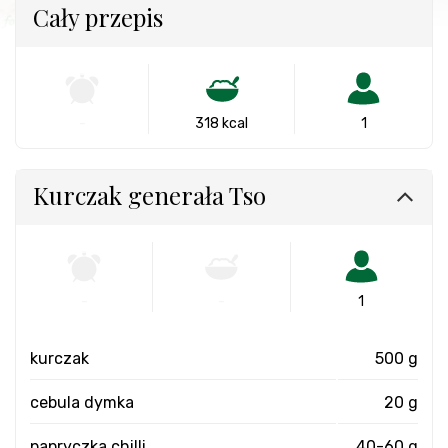
Cały przepis
-
318 kcal
1
Kurczak generała Tso
-
-
1
kurczak
500 g
cebula dymka
20 g
papryczka chilli
40-60 g