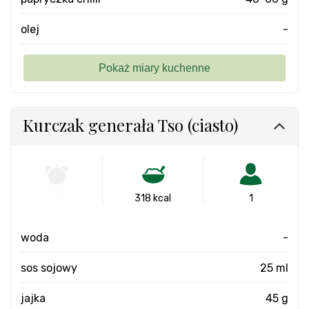
olej
-
Kurczak generała Tso (ciasto)
-
318 kcal
1
woda
-
sos sojowy
25 ml
jajka
45 g