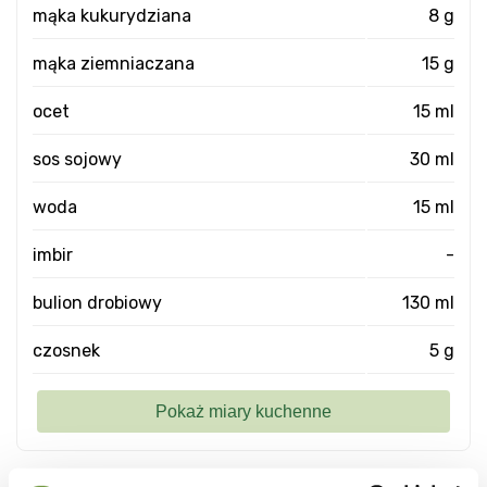
mąka kukurydziana
8 g
mąka ziemniaczana
15 g
ocet
15 ml
sos sojowy
30 ml
woda
15 ml
imbir
-
bulion drobiowy
130 ml
czosnek
5 g