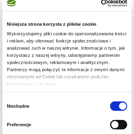
Kurczak generała Tso jest jednym z bardziej
popularnych chińskich dań więc jak się łatwo
można domyslić bardzo chetnie sięgnęłam
Niniejsza strona korzysta z plików cookie
po ten przepis. Zrobiłam to, żeby sie
Wykorzystujemy pliki cookie do spersonalizowania treści
i reklam, aby oferować funkcje społecznościowe i
przekonać, że faktycznie mięso jest pyszne a
analizować ruch w naszej witrynie. Informacje o tym, jak
sos jest wspaniałym uzupełnieniem tego
korzystasz z naszej witryny, udostępniamy partnerom
dania. Bardzo polecam. Sugerowałam się
społecznościowym, reklamowym i analitycznym.
przepisem znalezionym
tutaj
i jest to moja
Partnerzy mogą połączyć te informacje z innymi danymi
otrzymanymi od Ciebie lub uzyskanymi podczas
propozycja do akcji
Ireny i Andrzeja
.
korzystania z ich usług.
Wybór
Niezbędne
zgody
Preferencje