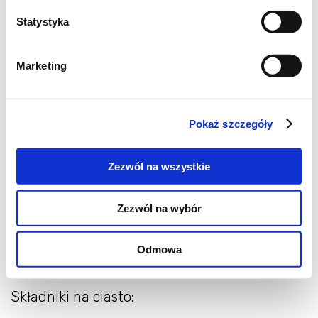
Statystyka
Marketing
Składniki:
Pokaż szczegóły
0,5 kg mięsa kurczaka (nogi, uda)
Zezwól na wszystkie
pociętego w 2,5 cm kostki
1 cebula dymka (część biała i zielona)
Zezwól na wybór
posiekana
2-3 małe papryczki chilli posiekane
Odmowa
olej do głębokiego smażenia
Składniki na ciasto: