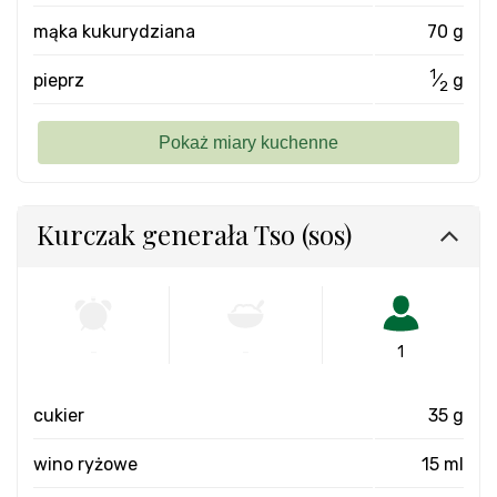
mąka kukurydziana
70 g
1
pieprz
⁄
g
2
Kurczak generała Tso (sos)
-
-
1
cukier
35 g
wino ryżowe
15 ml