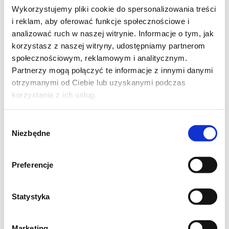
Wykorzystujemy pliki cookie do spersonalizowania treści
i reklam, aby oferować funkcje społecznościowe i
analizować ruch w naszej witrynie. Informacje o tym, jak
korzystasz z naszej witryny, udostępniamy partnerom
społecznościowym, reklamowym i analitycznym.
Partnerzy mogą połączyć te informacje z innymi danymi
otrzymanymi od Ciebie lub uzyskanymi podczas
korzystania z ich usług.
Składniki na biszkopt:
125 g margaryny
Wybór
Niezbędne
zgody
150 g cukru
170 g mąki
Preferencje
3 jajka
3 łyżki kakao
Statystyka
1 łyżeczka proszku do pieczenia
3 łyżki mleka
Marketing