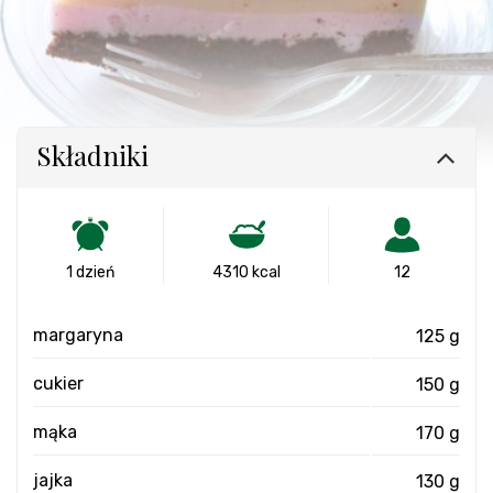
Składniki
1 dzień
4310 kcal
12
margaryna
125 g
cukier
150 g
mąka
170 g
jajka
130 g