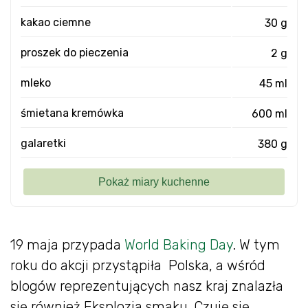
kakao ciemne
30 g
proszek do pieczenia
2 g
mleko
45 ml
śmietana kremówka
600 ml
galaretki
380 g
19 maja przypada
World Baking Day
. W tym
roku do akcji przystąpiła Polska, a wśród
blogów reprezentujących nasz kraj znalazła
się również Eksplozja smaku. Czuję się