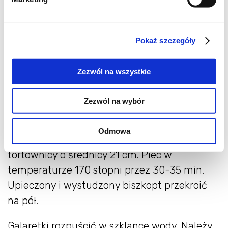
Składniki na kolorowe pianki:
600 ml śmietanki kremówki
Pokaż szczegóły
5 galaretek o różnych kolorach
Zezwól na wszystkie
Margarynę utrzeć z cukrem. Kolejno dodawać
jajka. Mąkę wymieszaną z proszkiem i kakao
Zezwól na wybór
dodawać do masy na przemian z mlekiem.
Wszystkie składniki dokładnie wymieszać.
Odmowa
Ciasto przełożyć do wysmarowanej
tortownicy o średnicy 21 cm. Piec w
temperaturze 170 stopni przez 30-35 min.
Upieczony i wystudzony biszkopt przekroić
na pół.
Galaretki rozpuścić w szklance wody. Należy