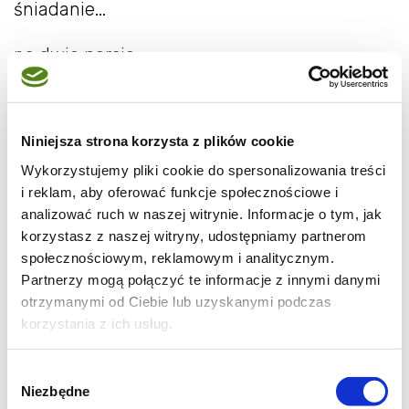
śniadanie...
na dwie porcje
1 szklanka jogurtu naturalnego
1 pomarańcza
Niniejsza strona korzysta z plików cookie
1 grejpfrut
Wykorzystujemy pliki cookie do spersonalizowania treści
1 banan
i reklam, aby oferować funkcje społecznościowe i
analizować ruch w naszej witrynie. Informacje o tym, jak
Do blendera wlać jogurt, owoce sparzyć i
korzystasz z naszej witryny, udostępniamy partnerom
zetrzeć skórę. Następnie obrać pozostałą
społecznościowym, reklamowym i analitycznym.
Partnerzy mogą połączyć te informacje z innymi danymi
skórę tak oczyszczone kawałki pomarańczy i
otrzymanymi od Ciebie lub uzyskanymi podczas
grejpfruta dodać do jogurtu wraz z obranym
korzystania z ich usług.
bananem i zmiksować.
Wybór
Ja nie dosładzam koktajlu, ale jeżeli wolicie
Niezbędne
zgody