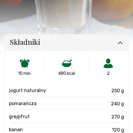
Składniki
10 min.
480 kcal
2
jogurt naturalny
250 g
pomarańcza
240 g
grejpfrut
270 g
banan
120 g