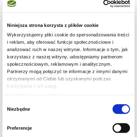
maksimum smaku, są mistrzowskie. dlatego i
teraz, gdy trafiłam na przepis majonezu
kieleckiego (który jest też producentem
Niniejsza strona korzysta z plików cookie
chrzanu) od razu chciałam go sprawdzić.
Wykorzystujemy pliki cookie do spersonalizowania treści
i reklam, aby oferować funkcje społecznościowe i
analizować ruch w naszej witrynie. Informacje o tym, jak
korzystasz z naszej witryny, udostępniamy partnerom
społecznościowym, reklamowym i analitycznym.
Partnerzy mogą połączyć te informacje z innymi danymi
otrzymanymi od Ciebie lub uzyskanymi podczas
korzystania z ich usług.
Wybór
Niezbędne
zgody
Preferencje