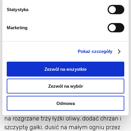
Statystyka
krem z kalafiora z chrzanem
Marketing
średniej wielkości kalafior,
szklanka mleka,
3 szklanki bulionu warzywnego,
Pokaż szczegóły
3 łyżki chrzanu,
2 łyżeczki soku z cytryny,
Zezwól na wszystkie
gałka muszkatołowa,
sól i pieprz,
Zezwól na wybór
oliwa
Odmowa
kalafior podzielić na małe różyczki i wrzucić
na rozgrzane trzy łyżki oliwy. dodać chrzan i
szczyptę gałki. dusić na małym ogniu przez