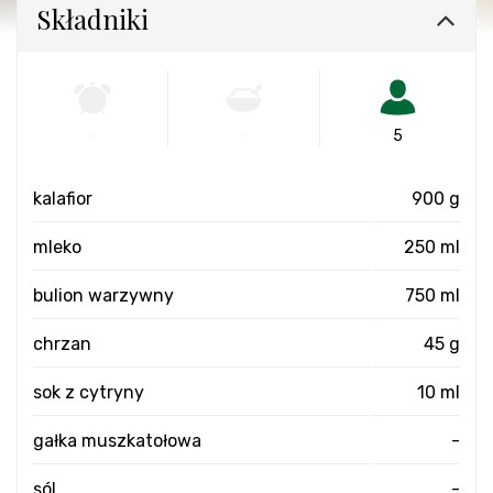
Składniki
-
-
5
kalafior
900 g
mleko
250 ml
bulion warzywny
750 ml
chrzan
45 g
sok z cytryny
10 ml
gałka muszkatołowa
-
sól
-