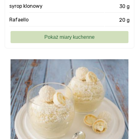
syrop klonowy
30 g
Rafaello
20 g