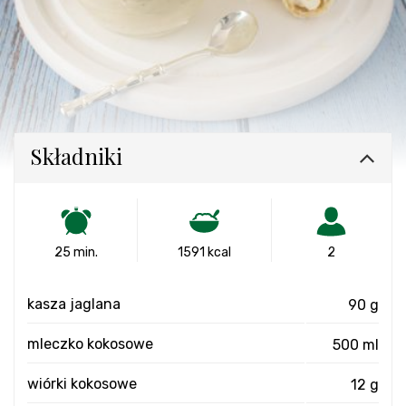
Składniki
25 min.
1591 kcal
2
kasza jaglana
90 g
mleczko kokosowe
500 ml
wiórki kokosowe
12 g