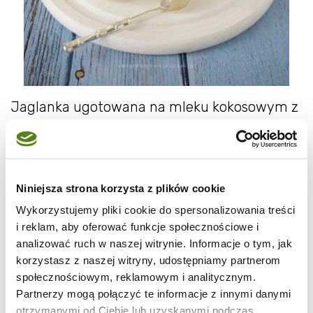
Jaglanka ugotowana na mleku kokosowym z
dodatkiem syropu klonowego i wiórków
kokosowych to prosty i bardzo pyszny deser,
który sprawdzi się równie idealnie na
Niniejsza strona korzysta z plików cookie
śniadanie, wtedy tylko może bez
dodatkowego Rafaello ;)Z podanych
Wykorzystujemy pliki cookie do spersonalizowania treści
i reklam, aby oferować funkcje społecznościowe i
składników wychodzą 2 porcje, w szklankach
analizować ruch w naszej witrynie. Informacje o tym, jak
330 ml.
korzystasz z naszej witryny, udostępniamy partnerom
Składniki:
społecznościowym, reklamowym i analitycznym.
Partnerzy mogą połączyć te informacje z innymi danymi
1/2 szklanki kaszy jaglanej,
otrzymanymi od Ciebie lub uzyskanymi podczas