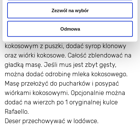
minut (od czasu do czasu mieszając). Gdy
Zezwól na wybór
kasza wchłonie całe mleko, zdjąć z palnika i
lekko przestudzić.
Odmowa
Przestudzoną kaszę zalać mlekiem
kokosowym z puszki, dodać syrop klonowy
oraz wiórki kokosowe. Całość zblendować na
gładką masę. Jeśli mus jest zbyt gęsty,
można dodać odrobinę mleka kokosowego.
Masę przełożyć do pucharków i posypać
wiórkami kokosowymi. Opcjonalnie można
dodać na wierzch po 1 oryginalnej kulce
Rafaello.
Deser przechowywać w lodówce.