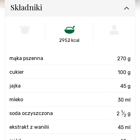
Składniki
-
2952 kcal
-
mąka pszenna
270 g
cukier
100 g
jajka
45 g
mleko
30 ml
1
soda oczyszczona
2
⁄
g
2
ekstrakt z wanilii
45 ml