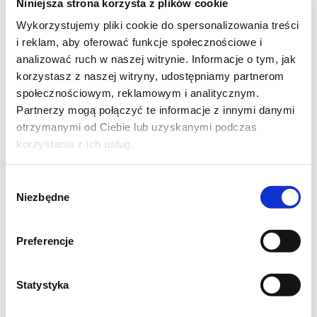
Niniejsza strona korzysta z plików cookie
2 łyżki mleka
Wykorzystujemy pliki cookie do spersonalizowania treści
i reklam, aby oferować funkcje społecznościowe i
1/2 łyżeczki sody
analizować ruch w naszej witrynie. Informacje o tym, jak
korzystasz z naszej witryny, udostępniamy partnerom
1 łyżka ekstraktu z wanilii
społecznościowym, reklamowym i analitycznym.
Partnerzy mogą połączyć te informacje z innymi danymi
2 łyżki miodu
otrzymanymi od Ciebie lub uzyskanymi podczas
korzystania z ich usług.
100 g masła
Wybór
szczypta soli
Niezbędne
zgody
Masa jabłkowa:
Preferencje
6 średnich kwaskowych jabłek
Statystyka
2 łyżki ekstraktu z wanilii