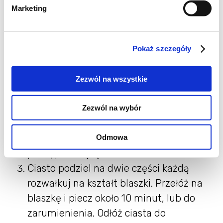
Marketing
1 galaretka cytrynowa
Sposób przygotowania:
Pokaż szczegóły
Nastaw piekarnik na 180 C i wyłóż
papierem do pieczenia blaszkę.
Zezwól na wszystkie
Wszystkie składniki zagnieść na ciasto
(wygodnie będzie mikserem) i jeśli ciasto
Zezwól na wybór
będzie zbyt klejące i nie będzie nadawało
Odmowa
się do rozwałkowania, to należy
podsypać mąką.
Ciasto podziel na dwie części każdą
rozwałkuj na kształt blaszki. Przełóż na
blaszkę i piecz około 10 minut, lub do
zarumienienia. Odłóż ciasta do