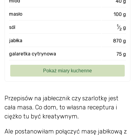
miód
40 g
masło
100 g
1
sól
⁄
g
2
jabłka
870 g
galaretka cytrynowa
75 g
Przepisów na jabłecznik czy szarlotkę jest
cała masa. Co dom, to własna receptura i
ciężko tu być kreatywnym.
Ale postanowiłam połączyć masę jabłkową z