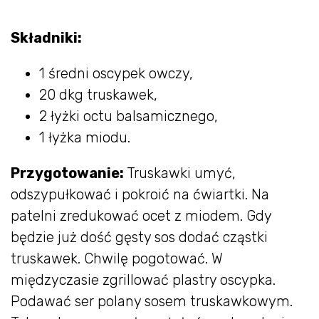
Składniki:
1 średni oscypek owczy,
20 dkg truskawek,
2 łyżki octu balsamicznego,
1 łyżka miodu.
Przygotowanie:
Truskawki umyć,
odszypułkować i pokroić na ćwiartki. Na
patelni zredukować ocet z miodem. Gdy
będzie już dość gęsty sos dodać cząstki
truskawek. Chwilę pogotować. W
międzyczasie zgrillować plastry oscypka.
Podawać ser polany sosem truskawkowym.