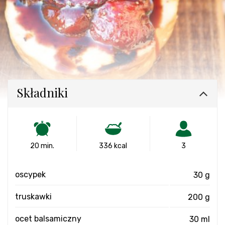
Składniki
20 min.
336 kcal
3
oscypek
30 g
truskawki
200 g
ocet balsamiczny
30 ml