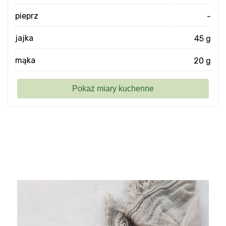
pieprz
-
jajka
45 g
mąka
20 g