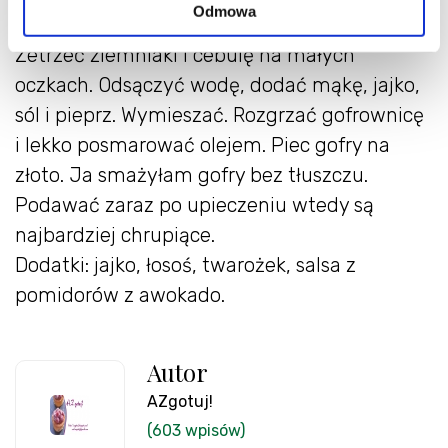
Odmowa
2 czubate łyżki mąki ( u mnie bezglutenowa)
Zetrzeć ziemniaki i cebulę na małych
oczkach. Odsączyć wodę, dodać mąkę, jajko,
sól i pieprz. Wymieszać. Rozgrzać gofrownicę
i lekko posmarować olejem. Piec gofry na
złoto. Ja smażyłam gofry bez tłuszczu.
Podawać zaraz po upieczeniu wtedy są
najbardziej chrupiące.
Dodatki: jajko, łosoś, twarożek, salsa z
pomidorów z awokado.
Autor
AZgotuj!
(603 wpisów)