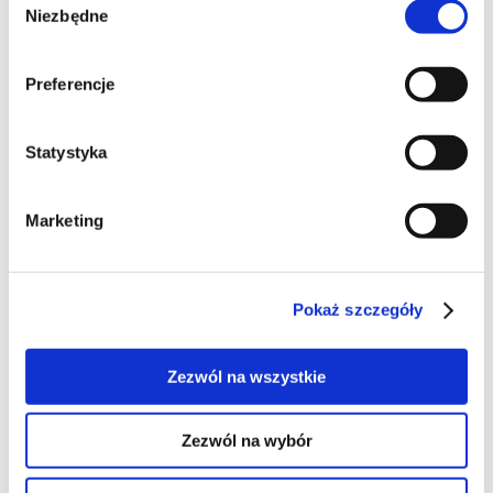
Niezbędne
zgody
Gofry z tartych ziemniaków zrobiłam
Preferencje
pierwszy raz;) Nie bardzo lubię smażone
potrawy, ale lubię placki ziemniaczane.
Statystyka
Jednak one są dla mnie zbyt tłuste.
Pieczone w gofrownicy są świetną
Marketing
alternatywą dla smażonych. Pasują na
śniadanie, obiad i kolację a dodatki mogą być
przeróżne.
Pokaż szczegóły
Zezwól na wszystkie
500 gram mączystych ziemniaków
mała cebula
Zezwól na wybór
sól i pieprz do smaku
jajko