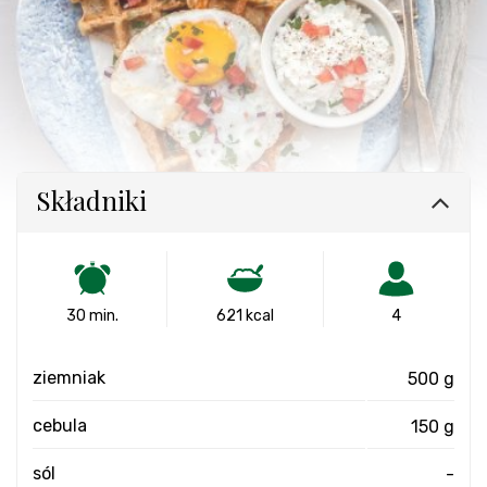
Składniki
30 min.
621 kcal
4
ziemniak
500 g
cebula
150 g
sól
-