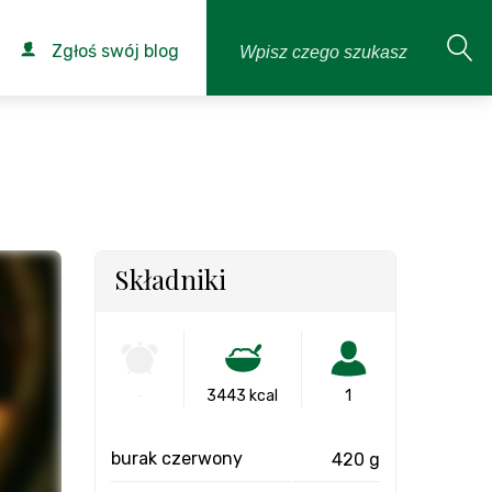
Zgłoś swój blog
Składniki
-
3443 kcal
1
burak czerwony
420 g