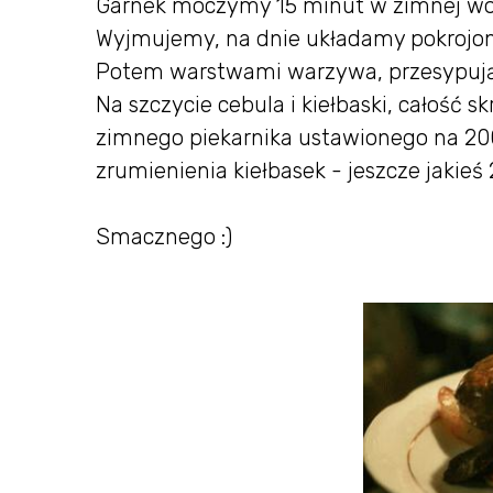
Garnek moczymy 15 minut w zimnej wo
Wyjmujemy, na dnie układamy pokrojon
Potem warstwami warzywa, przesypują
Na szczycie cebula i kiełbaski, całość
zimnego piekarnika ustawionego na 20
zrumienienia kiełbasek - jeszcze jakieś
Smacznego :)