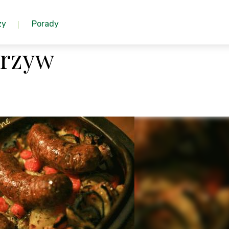
zy
Porady
arzyw