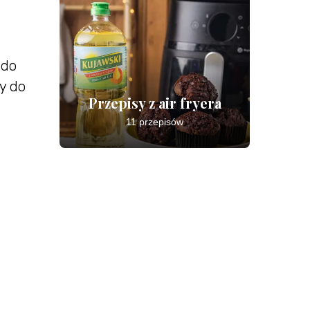
 do
y do
Przepisy z air fryera
11 przepisów