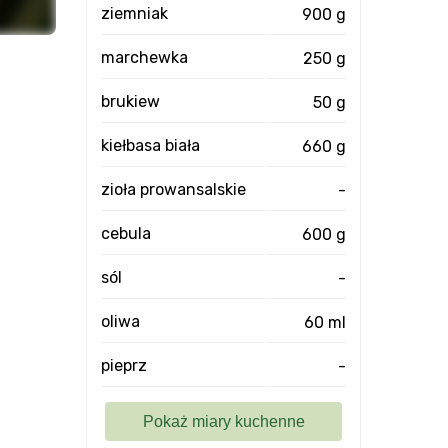
ziemniak
900 g
marchewka
250 g
brukiew
50 g
kiełbasa biała
660 g
zioła prowansalskie
-
cebula
600 g
sól
-
oliwa
60 ml
pieprz
-