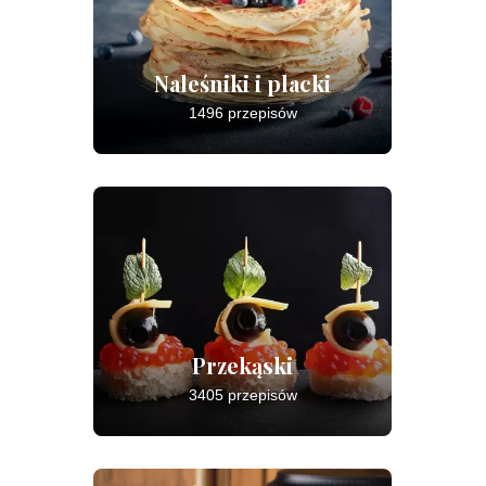
Naleśniki i placki
1496 przepisów
Przekąski
3405 przepisów