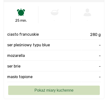
25 min.
-
-
ciasto francuskie
280 g
ser pleśniowy typu blue
-
mozarella
-
ser brie
-
masło topione
-