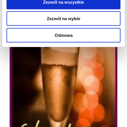
Przepis bierze udział w akcji:
Zezwól na wszystkie
Zezwól na wybór
Odmowa