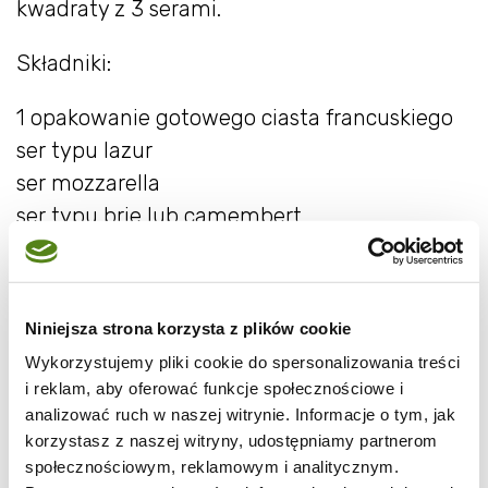
kwadraty z 3 serami.
Składniki:
1 opakowanie gotowego ciasta francuskiego
ser typu lazur
ser mozzarella
ser typu brie lub camembert
masło roztopione
Przygotowanie:
Niniejsza strona korzysta z plików cookie
Ciasto francuskie kroimy w kwadraty (np.
Wykorzystujemy pliki cookie do spersonalizowania treści
radełkiem). Każdy kwadracik smarujemy
i reklam, aby oferować funkcje społecznościowe i
analizować ruch w naszej witrynie. Informacje o tym, jak
odrobiną rozpuszczonego masła i układamy
korzystasz z naszej witryny, udostępniamy partnerom
na nim po kawałeczku z każdego typu sera.
społecznościowym, reklamowym i analitycznym.