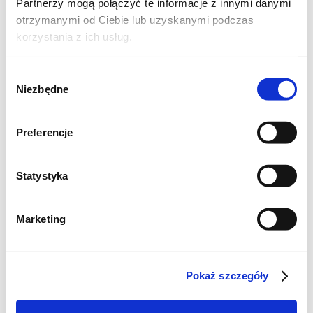
Partnerzy mogą połączyć te informacje z innymi danymi
Zapiekamy w 230 st. C ok. 10 - 15 minut (lub
otrzymanymi od Ciebie lub uzyskanymi podczas
do zrumienienia ciasta). Serwujemy na zimno
korzystania z ich usług.
lub ciepło. Jak sobie życzycie.:D
Wybór
Niezbędne
Smacznego!
zgody
Preferencje
Statystyka
Marketing
Pokaż szczegóły