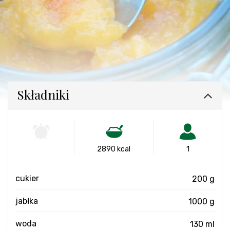
Składniki
-
2890 kcal
1
cukier
200 g
jabłka
1000 g
woda
130 ml