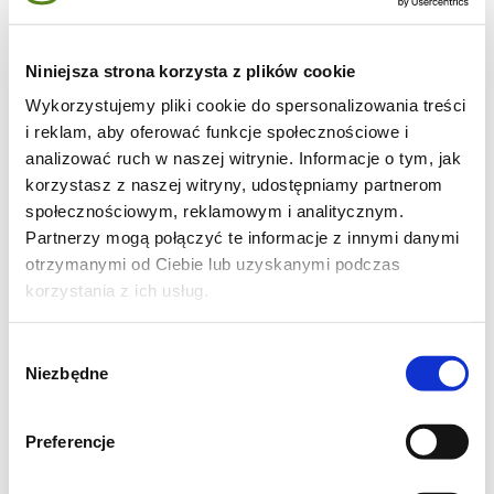
200 g kandyzowanej skórki
pomarańczowej
ewentualnie cytrynowej
Niniejsza strona korzysta z plików cookie
Wykorzystujemy pliki cookie do spersonalizowania treści
1 szklanka cukru białego
i reklam, aby oferować funkcje społecznościowe i
analizować ruch w naszej witrynie. Informacje o tym, jak
1/2 szklanki cukru brązowego
korzystasz z naszej witryny, udostępniamy partnerom
społecznościowym, reklamowym i analitycznym.
1 kg kwaśnych jabłek
Partnerzy mogą połączyć te informacje z innymi danymi
otrzymanymi od Ciebie lub uzyskanymi podczas
2 łyżeczki agaru
korzystania z ich usług.
1/2 szklanki wody
Wybór
Niezbędne
zgody
Preferencje