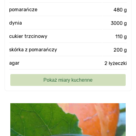
pomarańcze
480 g
dynia
3000 g
cukier trzcinowy
110 g
skórka z pomarańczy
200 g
agar
2 łyżeczki