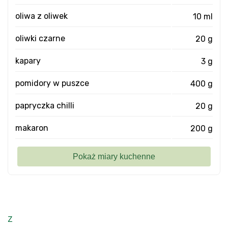
oliwa z oliwek
10 ml
oliwki czarne
20 g
kapary
3 g
pomidory w puszce
400 g
papryczka chilli
20 g
makaron
200 g
z