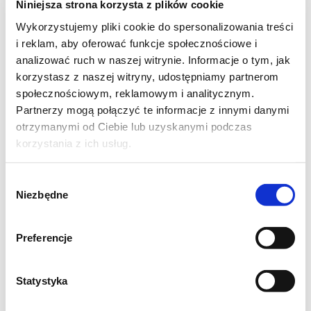
Niniejsza strona korzysta z plików cookie
Wykorzystujemy pliki cookie do spersonalizowania treści
i reklam, aby oferować funkcje społecznościowe i
analizować ruch w naszej witrynie. Informacje o tym, jak
korzystasz z naszej witryny, udostępniamy partnerom
społecznościowym, reklamowym i analitycznym.
Partnerzy mogą połączyć te informacje z innymi danymi
Jeśli lubisz bakłażana to danie jest dla Ciebie.
otrzymanymi od Ciebie lub uzyskanymi podczas
Na obiad, do lunchboxa lub na kolacje
korzystania z ich usług.
Wybór
Niezbędne
zgody
Składniki:
Preferencje
1 bakłażan
2 ząbki czosnku
Statystyka