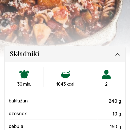
Składniki
30 min.
1043 kcal
2
bakłażan
240 g
czosnek
10 g
cebula
150 g