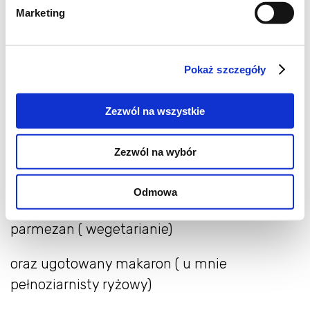
1 cebula
Marketing
oliwa z oliwek
8 sztuk czarnych oliwek
Pokaż szczegóły
1 łyżeczka kaparów
Zezwól na wszystkie
puszka pomidorów krajanych lub 4-5
Zezwól na wybór
podłużnych świeżych pomidorów
Odmowa
papryczka chili
parmezan ( wegetarianie)
oraz ugotowany makaron ( u mnie
pełnoziarnisty ryżowy)