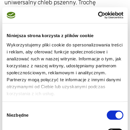
uniwersalny chleb pszenny. Trochę
trudniejszy, ale bardzo ciekawy wypiek to
portugalski chleb wodny. Warto go upiec! A
potem jeszcze wypróbujcie delikatne
Niniejsza strona korzysta z plików cookie
bułeczki śniadaniowe.
Wykorzystujemy pliki cookie do spersonalizowania treści
i reklam, aby oferować funkcje społecznościowe i
analizować ruch w naszej witrynie. Informacje o tym, jak
korzystasz z naszej witryny, udostępniamy partnerom
społecznościowym, reklamowym i analitycznym.
Partnerzy mogą połączyć te informacje z innymi danymi
Czas całkowity: 3 godz.
otrzymanymi od Ciebie lub uzyskanymi podczas
Czas wyrastania: 2 godz.
korzystania z ich usług.
Czas wypieku: 40 min.
Wybór
Niezbędne
zgody
Składniki na domowy chleb