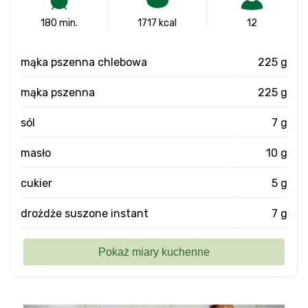
180 min.
1717 kcal
12
mąka pszenna chlebowa
225 g
mąka pszenna
225 g
sól
7 g
masło
10 g
cukier
5 g
drożdże suszone instant
7 g