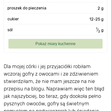
proszek do pieczenia
2 g
cukier
12-25 g
1
sól
⁄
g
2
Dla mojej córki i jej przyjaciółki robiłam
wczoraj gofry z owocami i ze zdziwieniem
stwierdziłam, że nie mam jeszcze na nie
przepisu na blogu. Naprawiam więc ten błąd
jak najszybciej, bo teraz, gdy dookoła pełno
pysznych owoców, gofry są świetnym