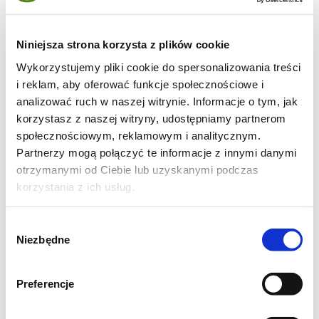
Niniejsza strona korzysta z plików cookie
Wykorzystujemy pliki cookie do spersonalizowania treści
i reklam, aby oferować funkcje społecznościowe i
analizować ruch w naszej witrynie. Informacje o tym, jak
korzystasz z naszej witryny, udostępniamy partnerom
społecznościowym, reklamowym i analitycznym.
Partnerzy mogą połączyć te informacje z innymi danymi
otrzymanymi od Ciebie lub uzyskanymi podczas
Składniki (ok. 10-12 gofrów takich jak na
korzystania z ich usług.
zdjęciu):
Wybór
2 szklanki mąki
Niezbędne
zgody
2 szklanki mleka
2 jajka
Preferencje
6 łyżek oleju