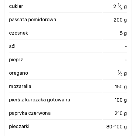
1
cukier
2
⁄
g
2
passata pomidorowa
200 g
czosnek
5 g
sól
-
pieprz
-
1
oregano
⁄
g
2
mozarella
150 g
pierś z kurczaka gotowana
100 g
papryka czerwona
210 g
pieczarki
80-100 g