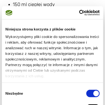
150 ml ciepłej wody
1 łyżeczka suchych drożdży
1 łyżka oliwy z oliwek
1/2 łyżeczki soli
Niniejsza strona korzysta z plików cookie
1/2 łyżeczki cukru
Wykorzystujemy pliki cookie do spersonalizowania treści
i reklam, aby oferować funkcje społecznościowe i
Składniki na sos:
analizować ruch w naszej witrynie. Informacje o tym, jak
korzystasz z naszej witryny, udostępniamy partnerom
200 ml passaty pomidorowej
społecznościowym, reklamowym i analitycznym.
1 ząbek czosnku (posiekany)
Partnerzy mogą połączyć te informacje z innymi danymi
Szczypta soli, pieprzu, bazylii i oregano
otrzymanymi od Ciebie lub uzyskanymi podczas
korzystania z ich usług.
Składniki na wierzch:
Wybór
150 g mozzarelli light
Niezbędne
zgody
100 g piersi z kurczaka (ugotowanej lub