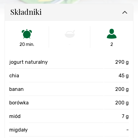
Składniki
20 min.
-
2
jogurt naturalny
290 g
chia
45 g
banan
200 g
borówka
200 g
miód
7 g
migdały
-