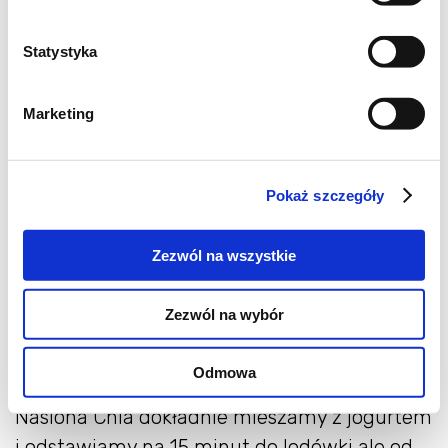
Czas przygotowania: 20 minut
Poziom trudności :łatwe
Statystyka
Składniki:
290 g jogurtu naturalnego
Marketing
3 łyżki nasion Chia
200 g bananów (2 sztuki)
200 g borówek amerykańskich
Pokaż szczegóły
1 łyżeczka miodu
migdały
Zezwól na wszystkie
Przygotowanie:
Zezwól na wybór
Borówki i banany miksujemy razem na gładką
masę (kilka borówek i pół banana można
Odmowa
zostawić aby powkładać do środka deserku).
Nasiona Chia dokładnie mieszamy z jogurtem
i odstawiamy na 15 minut do lodówki ale od