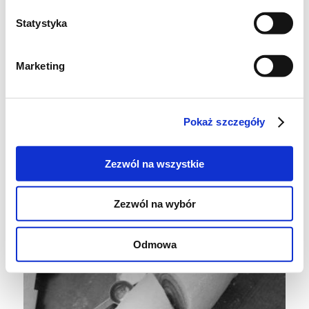
przestudzeniu. Ciepłe mogą się połamać.
Statystyka
Można polukrować, ale nie jest to
konieczne.
Marketing
Smacznego !
Pokaż szczegóły
Zezwól na wszystkie
Zezwól na wybór
Odmowa