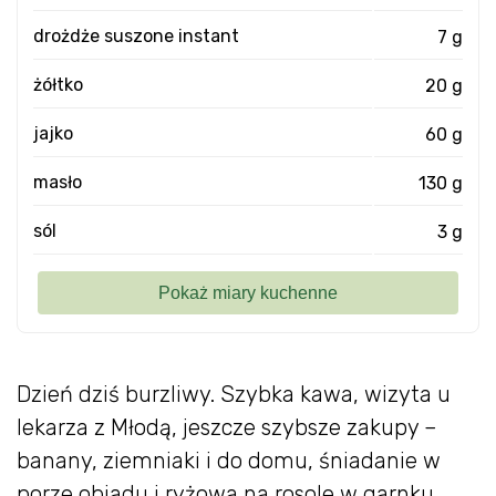
drożdże suszone instant
7 g
żółtko
20 g
jajko
60 g
masło
130 g
sól
3 g
Dzień dziś burzliwy. Szybka kawa, wizyta u
lekarza z Młodą, jeszcze szybsze zakupy –
banany, ziemniaki i do domu, śniadanie w
porze obiadu i ryżowa na rosole w garnku…