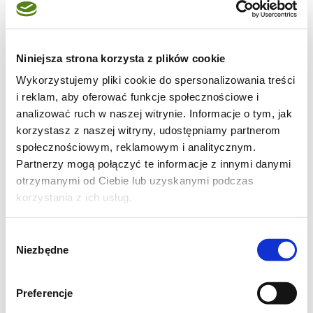
Zwinąć dość ciasno wzdłuż dłuższego
boku jak roladę.
Kroić na ukos tworząc kawałki i bokach ok
Niniejsza strona korzysta z plików cookie
2cmx7cm. Jak pokazano na zdjęciach
Wykorzystujemy pliki cookie do spersonalizowania treści
i reklam, aby oferować funkcje społecznościowe i
poniżej.
analizować ruch w naszej witrynie. Informacje o tym, jak
Każdy kawałek przyciskać drewnianym
korzystasz z naszej witryny, udostępniamy partnerom
trzonkiem przez środek do samego dołu,
społecznościowym, reklamowym i analitycznym.
uważając jednocześnie, by nie przeciąć
Partnerzy mogą połączyć te informacje z innymi danymi
otrzymanymi od Ciebie lub uzyskanymi podczas
ciasta.
korzystania z ich usług.
Układać na blasze pozostawiając dość
duże odstępy, ponieważ drożdżówki
Wybór
sporo urosną.
Niezbędne
zgody
Piec w nagrzanym piekarniku do 190°C
przez ok 20 minut na złoty kolor.
Preferencje
Zdejmować z blachy dopiero po