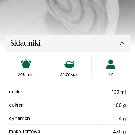
Składniki
240 min.
3109 kcal
12
mleko
130 ml
cukier
100 g
cynamon
4 g
mąka tortowa
430 g