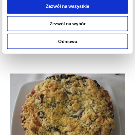
rozetrzyj między palcami, by powstały
Zezwól na wszystkie
okruchy. Posyp kruszonką śliwki.
Zezwól na wybór
Włóż ciasto do nagrzanego piekarnika i piecz
45 minut, aż do tzw. suchego patyczka.
Odmowa