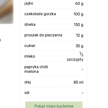
jajko
60 g
czekolada gorzka
100 g
śliwka
130 g
proszek do pieczenia
12 g
o
cukier
35 g
1
⁄
3
mleko
szczypty
papryka chilli
-
mielona
olej
85 ml
sól
-