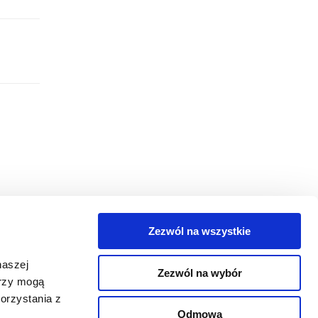
Zezwól na wszystkie
egorie
naszej
Zezwól na wybór
takt
erzy mogą
orzystania z
oguj się
Odmowa