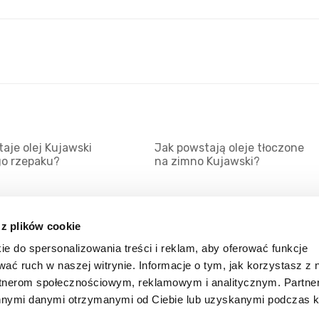
aje olej Kujawski
Jak powstają oleje tłoczone
go rzepaku?
na zimno Kujawski?
 z plików cookie
ie do spersonalizowania treści i reklam, aby oferować funkcje
Mapa serwisu
Kat
wać ruch w naszej witrynie. Informacje o tym, jak korzystasz z 
Kanały RSS
Kon
rtnerom społecznościowym, reklamowym i analitycznym. Partn
innymi danymi otrzymanymi od Ciebie lub uzyskanymi podczas k
Porady
Zal