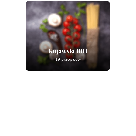
Kujawski BIO
19 przepisów