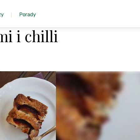
zy
Porady
i i chilli