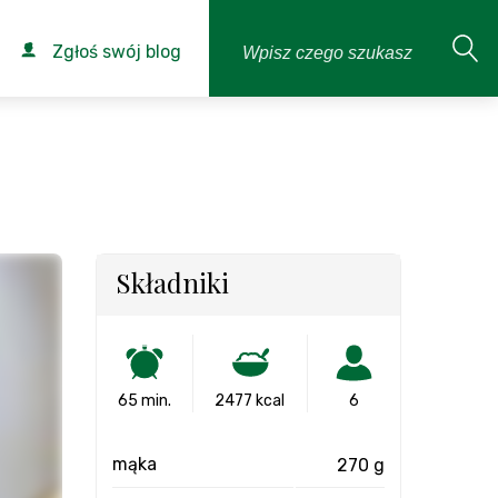
Zgłoś swój blog
Składniki
65 min.
2477 kcal
6
mąka
270 g