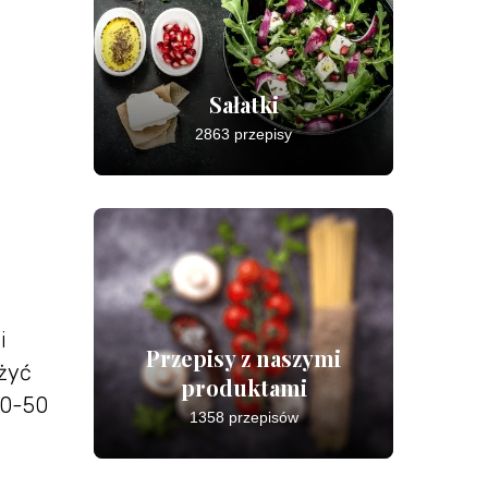
Sałatki
2863 przepisy
i
Przepisy z naszymi
żyć
produktami
40-50
1358 przepisów