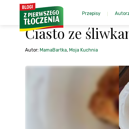
Przepisy
Autor
Ciasto ze śliwkam
Autor:
MamaBartka
,
Moja Kuchnia