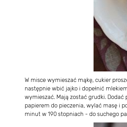
W misce wymieszać mąkę, cukier proszek d
następnie wbić jajko i dopełnić mlekie
wymieszać. Mają zostać grudki. Dodać 
papierem do pieczenia, wylać masę i po
minut w 190 stopniach - do suchego pa