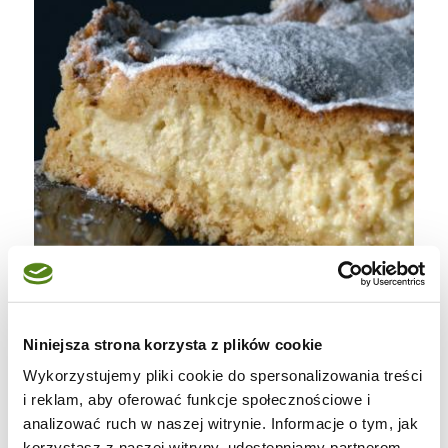
Składniki (okrągła forma o średnicy ok. 24
cm):
Niniejsza strona korzysta z plików cookie
Ciasto:470 gr mąki + mąka do podsypywania,
Wykorzystujemy pliki cookie do spersonalizowania treści
szczypta soli, 1 łyżka proszku do pieczenia, 2
i reklam, aby oferować funkcje społecznościowe i
jajka, 150 gr cukru, 200 gr masła, otarta
analizować ruch w naszej witrynie. Informacje o tym, jak
korzystasz z naszej witryny, udostępniamy partnerom