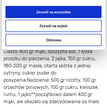
przykryć mniejszym krążkiem ciasta,
posklejać brzegi.
Zezwól na wszystkie
Piec 40 min w 180 stopniach. Wystudzić.
Posypać cukrem pudrem. SMACZNEGO!
Zezwól na wybór
Bazowałam na przepisie z magazynu
"Kuchnia" nr 5/2010, ale pozmieniałam
Odmowa
proporcje i niektóre składniki *Oryginał:
Ciasto: 400 gr mąki, szczypta soli, 1 łyżka
proszku do pieczenia, 2 jajka, 150 gr cukru,
180-200 gr masła, otarta skórka z jednej
cytryny, cukier puder do
posypania.Nadzienie: 500 gr ricotty, 100 gr
orzechów piniowych, 100 gr cukru, kieliszek
rumu, 1 jajko**początkowo dałam 400 gr
mąki, ale okazało się zdecydowanie za mało