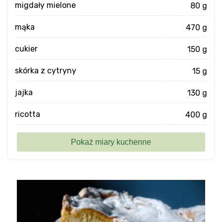
migdały mielone
80 g
mąka
470 g
cukier
150 g
skórka z cytryny
15 g
jajka
130 g
ricotta
400 g