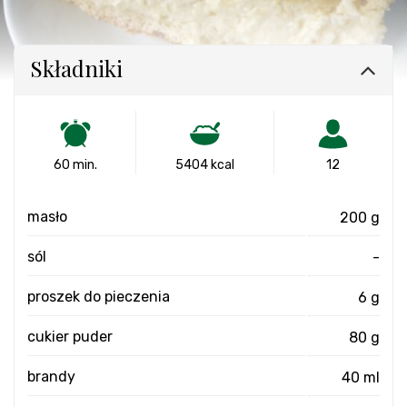
Składniki
60 min.
5404 kcal
12
masło
200 g
sól
-
proszek do pieczenia
6 g
cukier puder
80 g
brandy
40 ml