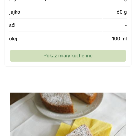
jajko
60 g
sól
-
olej
100 ml