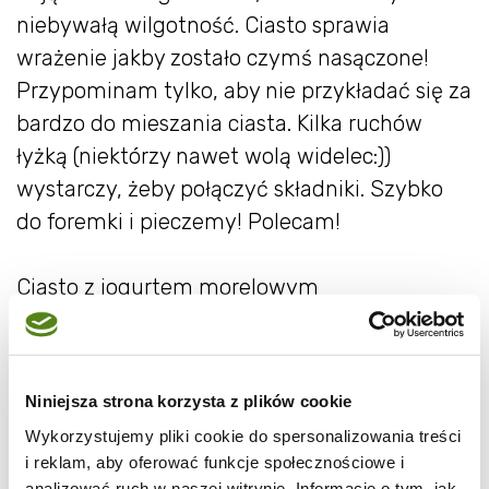
niebywałą wilgotność. Ciasto sprawia
wrażenie jakby zostało czymś nasączone!
Przypominam tylko, aby nie przykładać się za
bardzo do mieszania ciasta. Kilka ruchów
łyżką (niektórzy nawet wolą widelec:))
wystarczy, żeby połączyć składniki. Szybko
do foremki i pieczemy! Polecam!
Ciasto z jogurtem morelowym
tortownica średnicy 23 cm
składniki mokre:
Niniejsza strona korzysta z plików cookie
2/3 szklanki* jogurtu naturalnego
Wykorzystujemy pliki cookie do spersonalizowania treści
2 morele
i reklam, aby oferować funkcje społecznościowe i
1 jajko
analizować ruch w naszej witrynie. Informacje o tym, jak