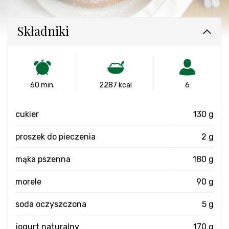
Składniki
60 min.
2287 kcal
6
cukier
130 g
proszek do pieczenia
2 g
mąka pszenna
180 g
morele
90 g
soda oczyszczona
5 g
jogurt naturalny
170 g