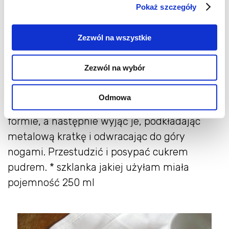
Pokaż szczegóły
składniki wymieszać w misce. Suche składniki
wymieszać w drugiej misce i dodać do
Zezwól na wszystkie
mokrych. Wymieszać łyżką tylko do
momentu połączenia się składników.
Zezwól na wybór
Przełożyć ciasto do tortownicy. Wstawić do
piekarnika i piec około 45 minut. Po wyjęciu z
Odmowa
piekarnika zostawić przez około 10 minut w
formie, a następnie wyjąć je, podkładając
metalową kratkę i odwracając do góry
nogami. Przestudzić i posypać cukrem
pudrem. * szklanka jakiej użyłam miała
pojemność 250 ml