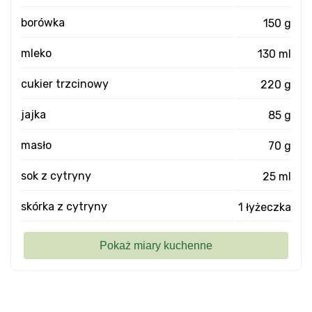
borówka
150 g
mleko
130 ml
cukier trzcinowy
220 g
jajka
85 g
masło
70 g
sok z cytryny
25 ml
skórka z cytryny
1 łyżeczka