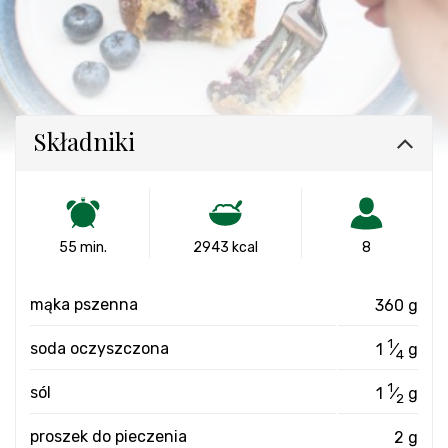
Składniki
55 min.
2943 kcal
8
mąka pszenna
360 g
1
soda oczyszczona
1
⁄
g
4
1
sól
1
⁄
g
2
proszek do pieczenia
2 g