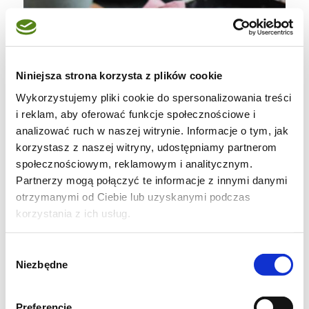
Niniejsza strona korzysta z plików cookie
Wykorzystujemy pliki cookie do spersonalizowania treści
i reklam, aby oferować funkcje społecznościowe i
analizować ruch w naszej witrynie. Informacje o tym, jak
korzystasz z naszej witryny, udostępniamy partnerom
społecznościowym, reklamowym i analitycznym.
Partnerzy mogą połączyć te informacje z innymi danymi
Przepis - Wydrukuj przepis
otrzymanymi od Ciebie lub uzyskanymi podczas
korzystania z ich usług.
Do upieczenia
ciasta z borówkami
możecie
wykorzystać także borówki mrożone, w takim
Wybór
Niezbędne
zgody
wypadku nie rozmrażajcie ich przed
nałożeniem na ciasto. Niech się spokojnie
Preferencje