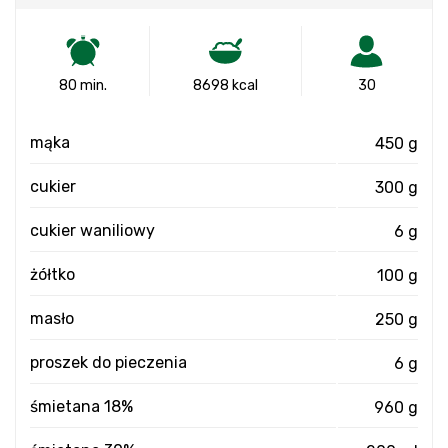
80 min.
8698 kcal
30
mąka
450 g
cukier
300 g
cukier waniliowy
6 g
żółtko
100 g
masło
250 g
proszek do pieczenia
6 g
śmietana 18%
960 g