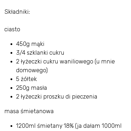
Składniki:
ciasto
450g mąki
3/4 szklanki cukru
2 łyżeczki cukru waniliowego (u mnie
domowego)
5 żółtek
250g masła
2 łyżeczki proszku di pieczenia
masa śmietanowa
1200ml śmietany 18% (ja dałam 1000ml