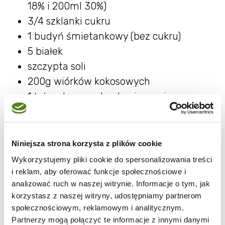
18% i 200ml 30%)
3/4 szklanki cukru
1 budyń śmietankowy (bez cukru)
5 białek
szczypta soli
200g wiórków kokosowych
1 łyżeczka proszku do pieczenia
Składniki an ciasto zagnieść.
Schłodzić w lodówce.
Niniejsza strona korzysta z plików cookie
Białka ubić na sztywno z dodatkiem soli.
Wykorzystujemy pliki cookie do spersonalizowania treści
Śmietanę połączyć z cukrem, budyniem,
i reklam, aby oferować funkcje społecznościowe i
proszkiem i wiórkami kokosowymi.
analizować ruch w naszej witrynie. Informacje o tym, jak
korzystasz z naszej witryny, udostępniamy partnerom
Delikatnie wymieszać z pianą z białek.
społecznościowym, reklamowym i analitycznym.
Połową ciasta wylepić dno formy wyłożonej
Partnerzy mogą połączyć te informacje z innymi danymi