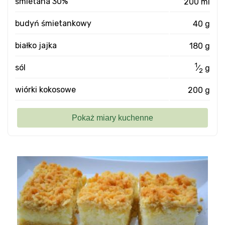
śmietana 30%
200 ml
budyń śmietankowy
40 g
białko jajka
180 g
1
sól
⁄
g
2
wiórki kokosowe
200 g