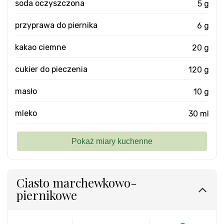
soda oczyszczona
5 g
przyprawa do piernika
6 g
kakao ciemne
20 g
cukier do pieczenia
120 g
masło
10 g
mleko
30 ml
Ciasto marchewkowo-
piernikowe