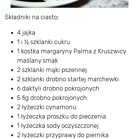
Składniki na ciasto:
4 jajka
1 i ½ szklanki cukru
1 kostka margaryny Palma z Kruszwicy
maślany smak
2 szklanki mąki pszennej
2 szklanki drobno startej marchewki
6 daktyli drobno pokrojonych
5 fig drobno pokrojonych
2 łyżeczki cynamonu
1 łyżeczka proszku do pieczenia
1 łyżeczka sody oczyszczonej
2 łyżeczki przyprawy do piernika