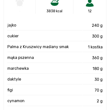
-
3838 kcal
12
jajko
240 g
cukier
300 g
Palma z Kruszwicy maślany smak
1 kostka
mąka pszenna
360 g
marchewka
180 g
daktyle
30 g
figi
70 g
cynamon
2 g