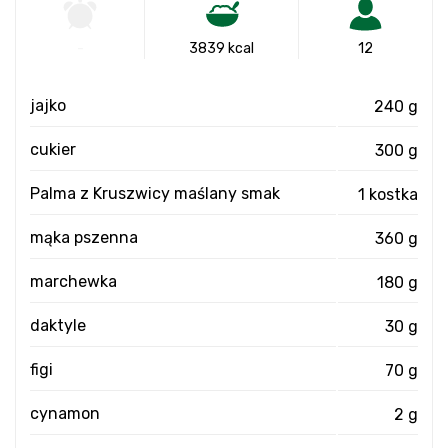
-
3839 kcal
12
jajko
240 g
cukier
300 g
Palma z Kruszwicy maślany smak
1 kostka
mąka pszenna
360 g
marchewka
180 g
daktyle
30 g
figi
70 g
cynamon
2 g