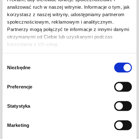
naturalnego serka i masła. Był cudowanie
analizować ruch w naszej witrynie. Informacje o tym, jak
puszysty i dobrze przełamywał intensywny
korzystasz z naszej witryny, udostępniamy partnerom
społecznościowym, reklamowym i analitycznym.
smak ciasta. To wypiek w sam raz na jesień!
Partnerzy mogą połączyć te informacje z innymi danymi
otrzymanymi od Ciebie lub uzyskanymi podczas
korzystania z ich usług.
Wybór
Niezbędne
zgody
Preferencje
Statystyka
Marketing
Przepis ze strony
lovelifeeat.com