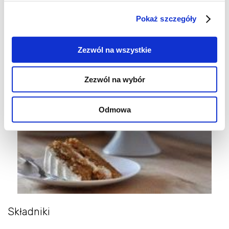
Ciasto marchewkowe z kremem waniliowym
Pokaż szczegóły
Agata
, 22 października 2012
Zezwól na wszystkie
Zezwól na wybór
Odmowa
Składniki