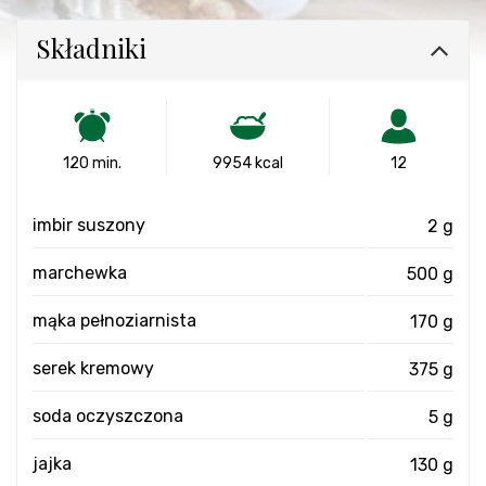
Składniki
120 min.
9954 kcal
12
imbir suszony
2 g
marchewka
500 g
mąka pełnoziarnista
170 g
serek kremowy
375 g
soda oczyszczona
5 g
jajka
130 g