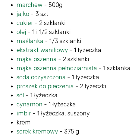
marchew
- 500g
jajko
- 3 szt
cukier
- 2 szklanki
olej
- 1 i 1/2 szklanki
maślanka
- 1/3 szklanki
ekstrakt waniliowy
- 1 łyżeczka
mąka pszenna
- 2 szklanki
mąka pszenna pełnoziarnista
- 1 szklanka
soda oczyszczona
- 1 łyżeczka
proszek do pieczenia
- 2 łyżeczki
sól
- 1 łyżeczka
cynamon
- 1 łyżeczka
imbir
- 1 łyżeczka, suszony
krem
serek kremowy
- 375 g