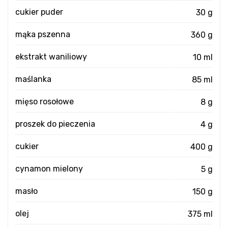
cukier puder
30 g
mąka pszenna
360 g
ekstrakt waniliowy
10 ml
maślanka
85 ml
mięso rosołowe
8 g
proszek do pieczenia
4 g
cukier
400 g
cynamon mielony
5 g
masło
150 g
olej
375 ml