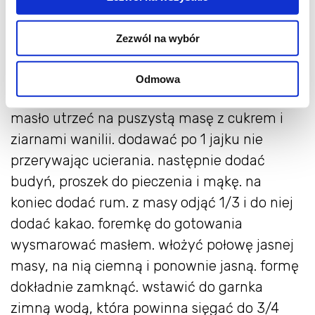
130 g maki pszennej, tortowej,
Zezwól na wybór
1,5 łyżeczki proszku do pieczenia,
10 ml rumu,
Odmowa
6 g kakao
masło utrzeć na puszystą masę z cukrem i
ziarnami wanilii. dodawać po 1 jajku nie
przerywając ucierania. następnie dodać
budyń, proszek do pieczenia i mąkę. na
koniec dodać rum. z masy odjąć 1/3 i do niej
dodać kakao. foremkę do gotowania
wysmarować masłem. włożyć połowę jasnej
masy, na nią ciemną i ponownie jasną. formę
dokładnie zamknąć. wstawić do garnka
zimną wodą, która powinna sięgać do 3/4