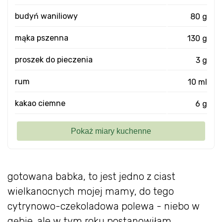
budyń waniliowy
80 g
mąka pszenna
130 g
proszek do pieczenia
3 g
rum
10 ml
kakao ciemne
6 g
gotowana babka, to jest jedno z ciast
wielkanocnych mojej mamy, do tego
cytrynowo-czekoladowa polewa - niebo w
gębie. ale w tym roku postanowiłam