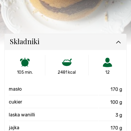
Składniki
105 min.
2481 kcal
12
masło
170 g
cukier
100 g
laska wanilli
3 g
jajka
170 g