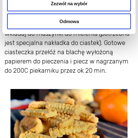
Zezwól na wybór
część mąki. Tak aby ciasto było dość gęste.
Odmowa
Następnego dnia, zimne ciasto porcjami
wkładaj do maszynki do mielenia (potrzebna
jest specjalna nakładka do ciastek). Gotowe
ciasteczka przełóż na blachę wyłożoną
papierem do pieczenia i piecz w nagrzanym
do 200C piekarniku przez ok 20 min.