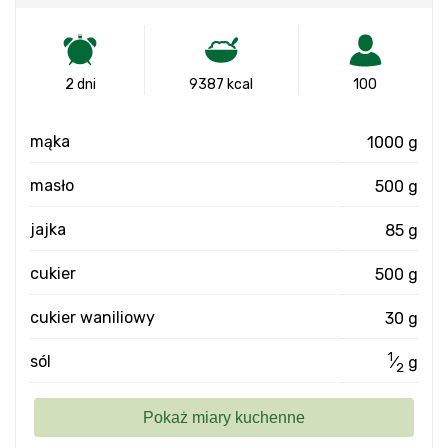
2 dni
9387 kcal
100
mąka
1000 g
masło
500 g
jajka
85 g
cukier
500 g
cukier waniliowy
30 g
1
sól
⁄
g
2